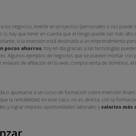
ara los negocios, invertir en proyectos (personales o no) pued
so sí, hay que tener en cuenta que el riesgo puede ser más alt
stante, si la inversión está destinada a un emprendimiento pers
n pocos ahorros
, hoy en día gracias a las tecnologías pued
iales. Algunos ejemplos de negocios que se pueden montar con 
 enlaces de afiliación en tu web, compra venta de dominios, en
da o apuntarse a un curso de formación sobre inversión finan
que la rentabilidad, en este caso, no es directa, con la formac
des y lograr mejores oportunidades laborales y
salarios más 
nzar