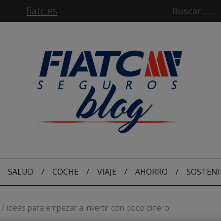
fiatc.es
SALUD
/
COCHE
/
VIAJE
/
AHORRO
/
SOSTENI
7 ideas para empezar a invertir con poco dinero