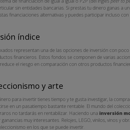
istema de financiación de igual a igual o P2P (del inglés
peer to p
articular sin entidades bancarias. Si prestas tu dinero ganas a u
tas financiaciones alternativas y puedes participar incluso co
sión índice
xados representan una de las opciones de inversión con poco di
ctos financieros. Estos fondos se componen de varias accione
reduce el riesgo en comparación con otros productos financier
eccionismo y arte
nero para invertir tienes tiempo y te gusta investigar, la compra
rse en un pasatiempo bastante rentable. El mundo del colecci
s raros no tardarás en rentabilizar. Haciendo una
inversión m
ganancias muy interesantes. Relojes, LEGO, vinilos, vinos y ob
leccionismo en los que se puede invertir.