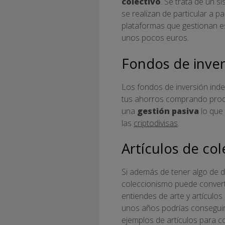
colectivo
. Se trata de un s
se realizan de particular a p
plataformas que gestionan es
unos pocos euros.
Fondos de inver
Los fondos de inversión inde
tus ahorros comprando produ
una
gestión pasiva
lo que 
las
criptodivisas
.
Artículos de col
Si además de tener algo de di
coleccionismo puede converti
entiendes de arte y artículo
unos años podrías conseguir 
ejemplos de artículos para co