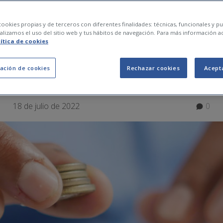
ara empezar a invert
ookies propias y de terceros con diferentes finalidades: técnicas, funcionales y pub
lizamos el uso del sitio web y tus hábitos de navegación. Para más información a
lítica de cookies
ero
ación de cookies
Rechazar cookies
Acept
18 de julio de 2022
0