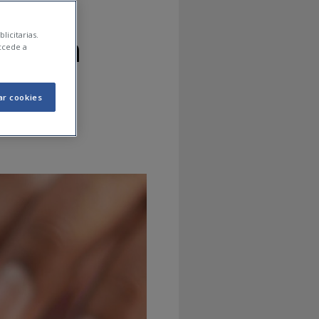
ir con
licitarias.
ccede a
ar cookies