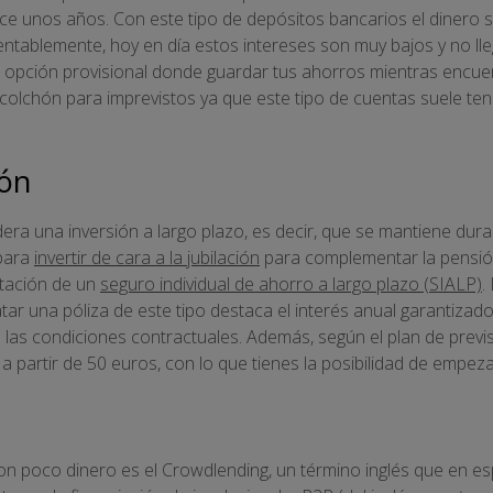
e unos años. Con este tipo de depósitos bancarios el dinero s
tablemente, hoy en día estos intereses son muy bajos y no llega
 opción provisional donde guardar tus ahorros mientras encu
colchón para imprevistos ya que este tipo de cuentas suele ten
ión
era una inversión a largo plazo, es decir, que se mantiene dur
para
invertir de cara a la jubilación
para complementar la pensión
tación de un
seguro individual de ahorro a largo plazo (SIALP)
.
ar una póliza de este tipo destaca el interés anual garantizado 
 las condiciones contractuales. Además, según el plan de previ
 partir de 50 euros, con lo que tienes la posibilidad de empeza
con poco dinero es el Crowdlending, un término inglés que en es