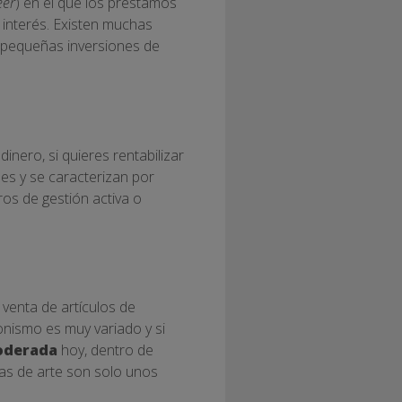
eer
) en el que los préstamos
n interés. Existen muchas
n pequeñas inversiones de
nero, si quieres rentabilizar
s y se caracterizan por
os de gestión activa o
 venta de artículos de
onismo es muy variado y si
oderada
hoy, dentro de
ras de arte son solo unos