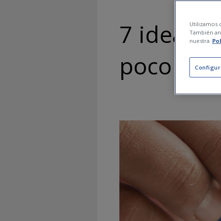
7 ideas p
Utilizamos c
También ana
nuestra
Po
poco din
Configur