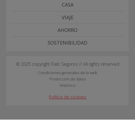
CASA
VIAJE
AHORRO
SOSTENIBILIDAD
© 2025 copyright Fiatc Seguros // All rights reserved
Condiciones generales de la web
Protección de datos
Histórico
Política de cookies