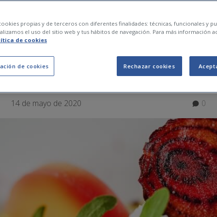
 DE ENSALADAS ORI
ookies propias y de terceros con diferentes finalidades: técnicas, funcionales y pub
lizamos el uso del sitio web y tus hábitos de navegación. Para más información a
lítica de cookies
SALUDABLES
ación de cookies
Rechazar cookies
Acept
14 de mayo de 2020
0