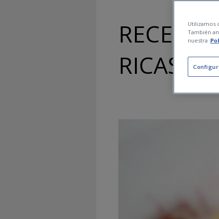
RECETAS
Utilizamos c
También ana
nuestra
Po
RICAS Y 
Configur