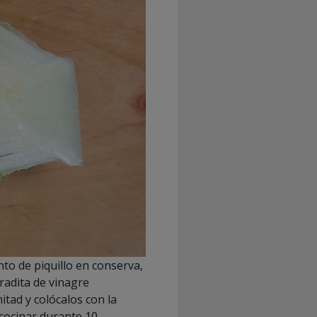
nto de piquillo en conserva,
aradita de vinagre
itad y colócalos con la
 cocinar durante 10