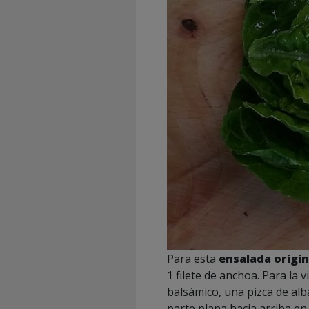
Para esta
ensalada origin
1 filete de anchoa. Para la 
balsámico, una pizca de alba
parte plana hacia arriba en