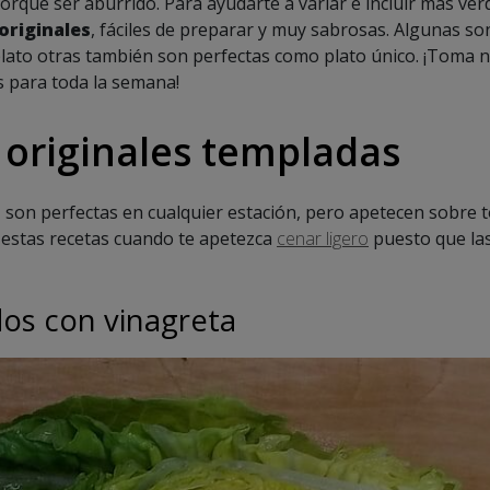
rqué ser aburrido. Para ayudarte a variar e incluir más ve
originales
, fáciles de preparar y muy sabrosas. Algunas s
ato otras también son perfectas como plato único. ¡Toma n
s para toda la semana!
 originales templadas
s
son perfectas en cualquier estación, pero apetecen sobre t
estas recetas cuando te apetezca
cenar ligero
puesto que las
dos con vinagreta