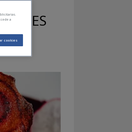
GINALES
licitarias.
ccede a
ar cookies