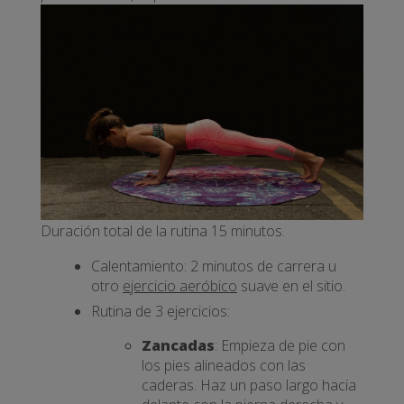
Duración total de la rutina 15 minutos.
Calentamiento: 2 minutos de carrera u
otro
ejercicio aeróbico
suave en el sitio.
Rutina de 3 ejercicios:
Zancadas
: Empieza de pie con
los pies alineados con las
caderas. Haz un paso largo hacia