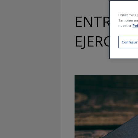
ENTRENA
Utilizamos c
También ana
nuestra
Po
EJERCICI
Configur