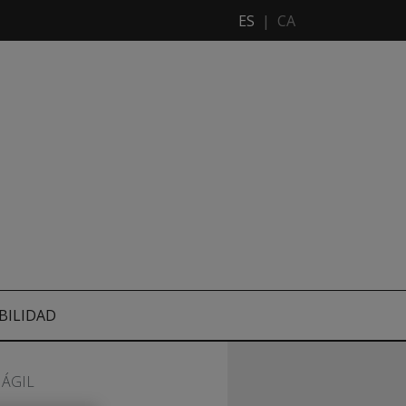
ES
|
CA
BILIDAD
 ÁGIL