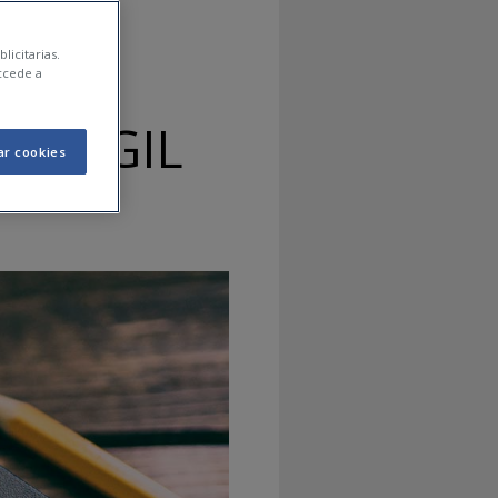
licitarias.
ccede a
IA ÁGIL
ar cookies