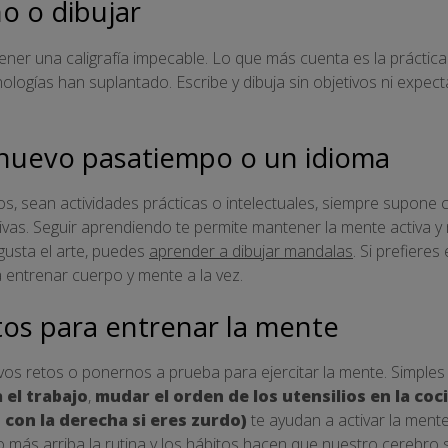
no o dibujar
tener una caligrafía impecable. Lo que más cuenta es la práctic
ologías han suplantado. Escribe y dibuja sin objetivos ni expecta
 nuevo pasatiempo o un idioma
s, sean actividades prácticas o intelectuales, siempre supone c
ivas. Seguir aprendiendo te permite mantener la mente activa y 
gusta el arte, puedes
aprender a dibujar mandalas
. Si prefieres 
 entrenar cuerpo y mente a la vez.
tos para entrenar la mente
os retos o ponernos a prueba para ejercitar la mente. Simples
 el trabajo
,
mudar el orden de los utensilios en la coc
 con la derecha si eres zurdo)
te ayudan a activar la mente
más arriba la rutina y los hábitos hacen que nuestro cerebro 