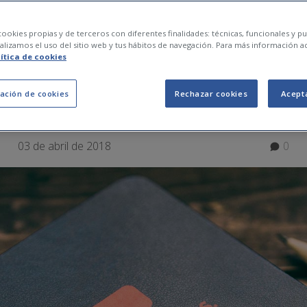
MIENTO MENTAL: 6
ookies propias y de terceros con diferentes finalidades: técnicas, funcionales y pub
lizamos el uso del sitio web y tus hábitos de navegación. Para más información a
lítica de cookies
OS PARA UNA MEMOR
ación de cookies
Rechazar cookies
Acept
03 de abril de 2018
0