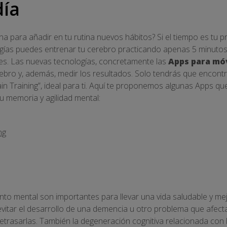
día
a para añadir en tu rutina nuevos hábitos? Si el tiempo es tu p
gías puedes entrenar tu cerebro practicando apenas 5 minutos 
í es. Las nuevas tecnologías, concretamente las
Apps para mó
erebro y, además, medir los resultados. Solo tendrás que encont
in Training”, ideal para ti. Aquí te proponemos algunas Apps qu
u memoria y agilidad mental:
ng
to mental son importantes para llevar una vida saludable y mejo
vitar el desarrollo de una demencia u otro problema que afecta
trasarlas. También la degeneración cognitiva relacionada con l