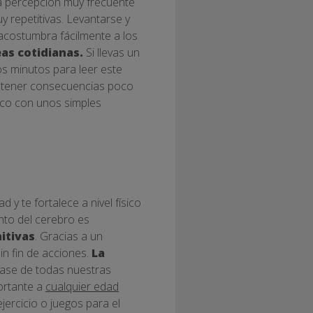
a percepción muy frecuente
 repetitivas. Levantarse y
se acostumbra fácilmente a los
as cotidianas.
Si llevas un
os minutos para leer este
e tener consecuencias poco
ico con unos simples
 y te fortalece a nivel físico
nto del cerebro es
itivas
. Gracias a un
n fin de acciones.
La
base de todas nuestras
portante a
cualquier edad
ercicio o juegos para el