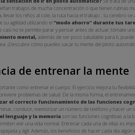
la sensación de ir en piloto automático?
Se trata de un
ñan trabajos de mucha concentración o que tienen rutinas muy
a, llevar los niños al cole, la ruta hacia el trabajo... tu cerebro 
 su agilidad utilizando el
“modo ahorro” durante tus tare
e casi no te permite parar y pensar antes de actuar, tómate un
miento mental,
además de ser poco saludable para ti, pued
dea. ¡Descubre cómo puedes sacar tu mente del piloto automát
cia de entrenar la mente
tante como entrenar el cuerpo. El ejercicio mejora tu flexibilidad
prevenir problemas de salud. De la misma forma, el entrenamie
zar el correcto funcionamiento de las funciones cogn
inar, conducir, memorizar un número de teléfono y hacer un si
 el lenguaje y la memoria
son las funciones cognitivas a la 
ermiten vivir una vida normal. Entrenar cada una de ellas es im
ejada y ágil. Además, los beneficios de hacer cada día algún ej