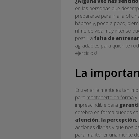
¿Alguna vez has sentido 
en las personas que desempe
prepararse para ir a la oficin
hábitos y, poco a poco, pierde
ritmo de vida muy intenso qu
post. La
falta de entrena
agradables para quién te ro
ejercicios!
La importan
Entrenar la mente es tan impor
para
mantenerte en forma
y 
imprescindible para
garanti
cerebro en forma puedes cam
atención, la percepción,
acciones diarias y que nos p
para mantener una mente desp