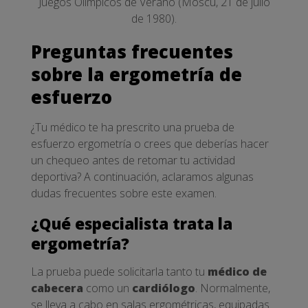
Juegos Olímpicos de Verano (Moscú, 21 de julio
de 1980).
Preguntas frecuentes
sobre la ergometría de
esfuerzo
¿Tu médico te ha prescrito una prueba de
esfuerzo ergometría o crees que deberías hacer
un chequeo antes de retomar tu actividad
deportiva? A continuación, aclaramos algunas
dudas frecuentes sobre este examen.
¿Qué especialista trata la
ergometría?
La prueba puede solicitarla tanto tu
médico de
cabecera
como un
cardiólogo
. Normalmente,
se lleva a cabo en salas ergométricas, equipadas