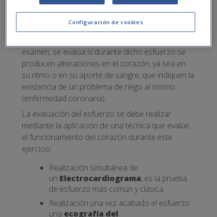
La ergometría, también conocida como prueba de
esfuerzo, consiste en la realización de un ejercicio
Configuración de cookies
físico intenso con el fin de
valorar la respuesta
del organismo bajo esfuerzo
. Durante el
examen, se evalúa si durante dicho esfuerzo se
producen alteraciones en el corazón, ya sea en
su ritmo o en su aporte de sangre, que indiquen la
existencia de un problema de riego al mismo
(enfermedad coronaria).
La evaluación del esfuerzo se debe realizar
mediante la aplicación de una técnica que evalúe
el funcionamiento del corazón durante este
ejercicio:
Realización simultánea de
un
Electrocardiograma
, es la prueba
de esfuerzo más común y clásica.
Realización una vez acabado el esfuerzo
una
ecografía del