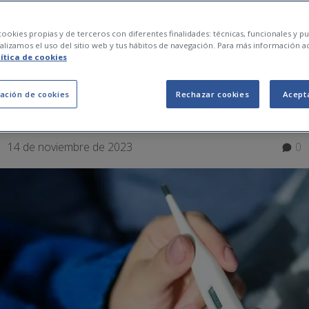
uando estás enfermo
ookies propias y de terceros con diferentes finalidades: técnicas, funcionales y pub
lizamos el uso del sitio web y tus hábitos de navegación. Para más información a
lítica de cookies
ación de cookies
Rechazar cookies
Acept
14 de noviembre de 2023
0