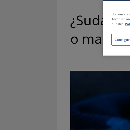
¿Sudar c
Utilizamos c
También ana
nuestra
Po
o malo?
Configur