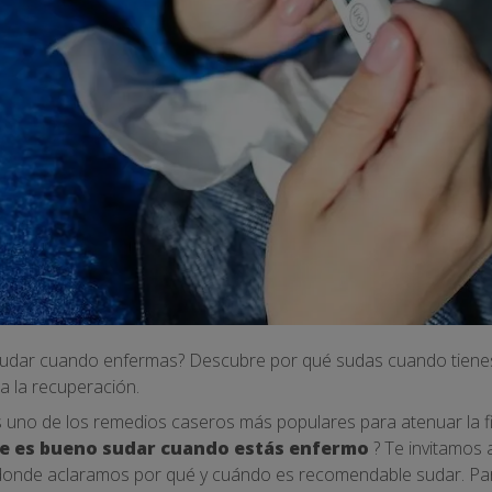
sudar cuando enfermas? Descubre por qué sudas cuando tienes 
a la recuperación.
s uno de los remedios caseros más populares para atenuar la fi
e es bueno sudar cuando estás enfermo
? Te invitamos
 donde aclaramos por qué y cuándo es recomendable sudar. P