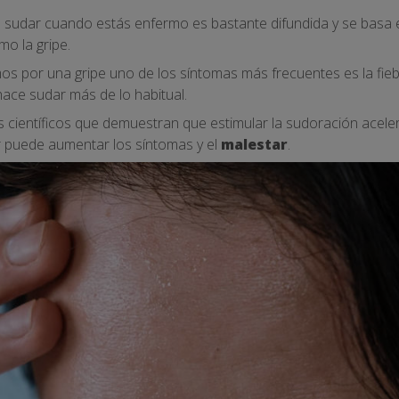
 sudar cuando estás enfermo es bastante difundida y se basa 
o la gripe.
 por una gripe uno de los síntomas más frecuentes es la fie
hace sudar más de lo habitual.
 científicos que demuestran que estimular la sudoración aceler
r puede aumentar los síntomas y el
malestar
.