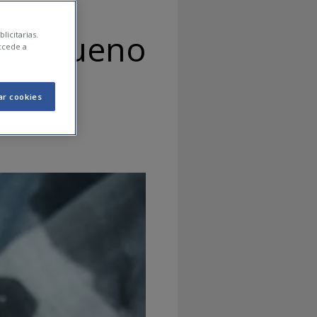
 es bueno
licitarias.
ccede a
ar cookies