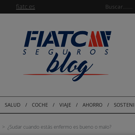
fiatc.es
SALUD
/
COCHE
/
VIAJE
/
AHORRO
/
SOSTENI
S
¿Sudar cuando estás enfermo es bueno o malo?