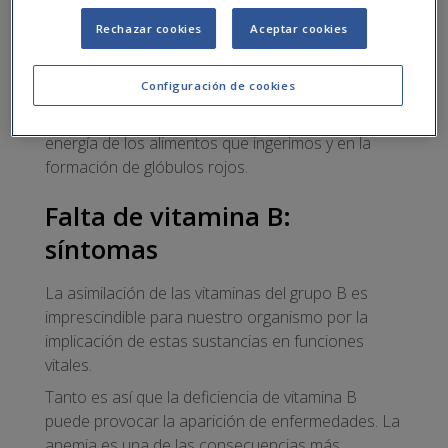
pantoténico), B6, B7 (o biotina), B9 (o
ácido
Rechazar cookies
Aceptar cookies
fólico
), B12.
Igual que el resto de las vitaminas, las del grupo B
Configuración de cookies
son
esenciales para la vida
. En modo
particular participan en los procesos para obtener
energía de los alimentos que ingerimos y en la
formación de glóbulos rojos.
Falta de vitamina B:
síntomas
La asimilación de las vitaminas del grupo B es
imprescindible para nuestro organismo por la
implicación de estas sustancias en funciones
vitales.
Tanto es así que la deficiencia de vitamina B
puede provocar la aparición de enfermedades. La
anemia es una de las consecuencias más