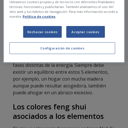
Utilizamos cookies propias y de terceros con diferentes finalidades:
asciende, con el verano.
técnicas, funcionales y publicitarias. También analizamos el uso del
Tierra.
Representa el movimiento
sitio web y tus hábitos de navegación. Para más información accede a
nuestra
Política de cookies
circular, los cambios de ciclo.
Metal.
Se refiere al movimiento hacia
dentro, al otoño.
Rechazar cookies
Aceptar cookies
Agua.
Tiene relación con la energía que
desciende, con el invierno.
Configuración de cookies
En realidad no se trata de elementos sino de
fases distintas de la energía. Siempre debe
existir un equilibrio entre estos 5 elementos,
por ejemplo, un hogar con mucha madera
aunque puede resultar acogedora, también
puede ahogar en un abrazo excesivo.
Los colores feng shui
asociados a los elementos