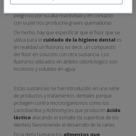
temperatura ambiente se presenta como un gas y
tiene un color verde pálido. Además, resulta
peligroso por su alta reactividad y en contacto
con la piel nos produciría graves quemaduras.
De hecho, hay que especificar que el flúor que se
utiliza para el
cuidado de la higiene dental
es
en realidad un fluoruro, es decir, un compuesto
del flúor en solución con otra sustancia. Los
fluoruros utilizados en ámbito odontológico son
incoloros y solubles en agua.
Estas sustancias se han introducido en una serie
de productos y tratamientos dentales porque
protegen contra microorganismos como los
Lactobacillus y Actinomyces que producen
ácido
láctico
atacando el esmalte (la superficie de los
dientes) favoreciendo el desarrollo de la caries.
En la dieta humana los
alimentos que