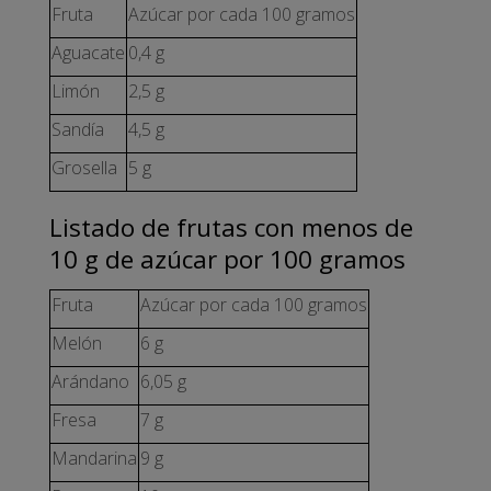
Fruta
Azúcar por cada 100 gramos
Aguacate
0,4 g
Limón
2,5 g
Sandía
4,5 g
Grosella
5 g
Listado de frutas con menos de
10 g de azúcar por 100 gramos
Fruta
Azúcar por cada 100 gramos
Melón
6 g
Arándano
6,05 g
Fresa
7 g
Mandarina
9 g