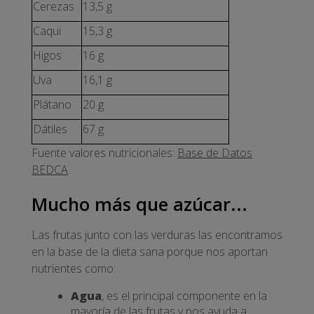
Cerezas
13,5 g
Caqui
15,3 g
Higos
16 g
Uva
16,1 g
Plátano
20 g
Dátiles
67 g
Fuente valores nutricionales:
Base de Datos
BEDCA
.
Mucho más que azúcar...
Las frutas junto con las verduras las encontramos
en la base de la dieta sana porque nos aportan
nutrientes como:
Agua
, es el principal componente en la
mayoría de las frutas y nos ayuda a