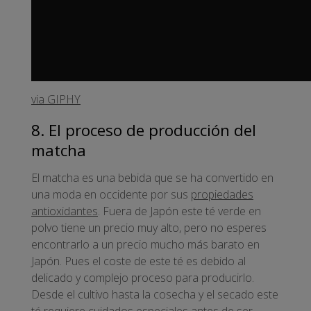
via GIPHY
8. El proceso de producción del
matcha
El matcha es una bebida que se ha convertido en
una moda en occidente por sus
propiedades
antioxidantes
. Fuera de Japón este té verde en
polvo tiene un precio muy alto, pero no esperes
encontrarlo a un precio mucho más barato en
Japón. Pues el coste de este té es debido al
delicado y complejo proceso para producirlo.
Desde el cultivo hasta la cosecha y el secado este
té requiere cuidados especiales antes de ser