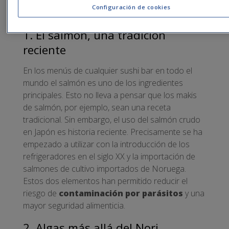
Configuración de cookies
1. El salmón, una tradición
reciente
En los menús de cualquier sushi bar en todo el
mundo el salmón es uno de los ingredientes
principales. Esto no lleva a pensar que los makis
de salmón, por ejemplo, sean una receta
tradicional. Sin embargo, el uso del salmón crudo
en Japón es historia reciente. Precisamente se ha
empezado a utilizar con la introducción de los
refrigeradores en el siglo XX y la importación de
salmones de cultivo importados de Noruega.
Estos dos elementos han permitido reducir el
riesgo de
contaminación por parásitos
y una
mayor seguridad alimenticia.
2. Algas más allá del Nori