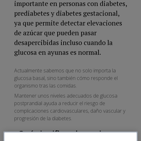
importante en personas con diabetes,
prediabetes y diabetes gestacional,
ya que permite detectar elevaciones
de azúcar que pueden pasar
desapercibidas incluso cuando la
glucosa en ayunas es normal.
Actualmente sabemos que no solo importa la
glucosa basal, sino también cómo responde el
organismo tras las comidas.
Mantener unos niveles adecuados de glucosa
postprandial ayuda a reducir el riesgo de
complicaciones cardiovasculares, daño vascular y
progresión de la diabetes.
¿Qué significa glucemia