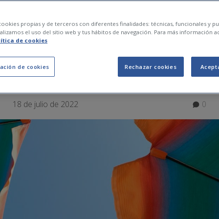
r ante los síntomas
ookies propias y de terceros con diferentes finalidades: técnicas, funcionales y pub
lizamos el uso del sitio web y tus hábitos de navegación. Para más información a
lítica de cookies
calor y cómo preveni
ación de cookies
Rechazar cookies
Acept
18 de julio de 2022
0