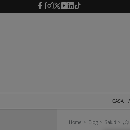
Saltar al contenido principal
CASA
/
Home
Blog
Salud
¿Qu