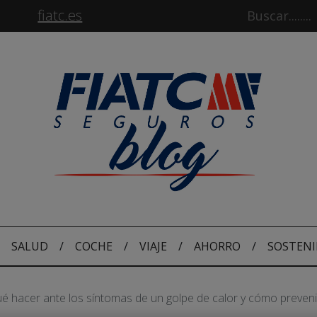
fiatc.es
SALUD
/
COCHE
/
VIAJE
/
AHORRO
/
SOSTENI
é hacer ante los síntomas de un golpe de calor y cómo preveni