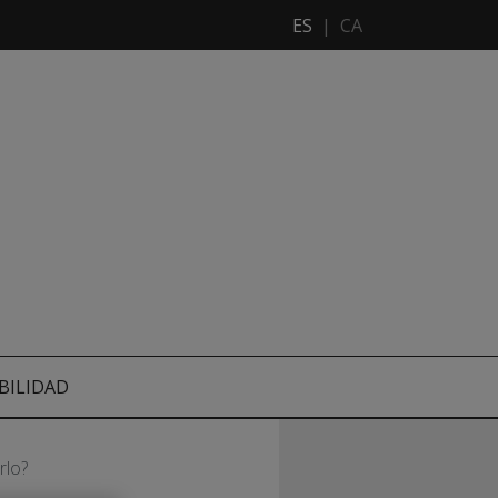
ES
|
CA
BILIDAD
rlo?