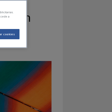
 de un
licitarias.
ccede a
rlo?
ar cookies