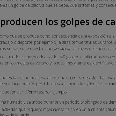
 es un golpe de calor, a qué se debe, qué síntomas y consecue
 producen los golpes de ca
storno que se produce como consecuencia de la exposición a al
 (trabajo o deporte, por ejemplo) a altas temperaturas durante
ras supone que nuestro cuerpo pierda, a través del sudor, sales
uce cuando el cuerpo alcanza los 40 grados centígrados y no es
e en los meses de verano y lo más importante es identificarlo
o es lo mismo una insolación que un golpe de calor. La insola
ue produce también pérdida de sales minerales y líquidos a trav
r pueden ser diferentes, por ejemplo:
lima húmedo y caluroso durante un periodo prolongado de tie
a actividad que requiere movimiento físico en un ambiente calur
las 4 de la tarde.