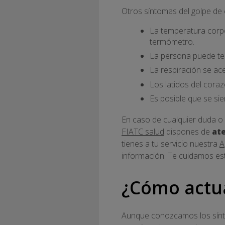
Otros síntomas del golpe de c
La temperatura corpo
termómetro.
La persona puede ten
La respiración se ace
Los latidos del cora
Es posible que se sie
En caso de cualquier duda o 
FIATC salud
dispones de
at
tienes a tu servicio nuestra
A
información. Te cuidamos es
¿Cómo actua
Aunque conozcamos los sínto