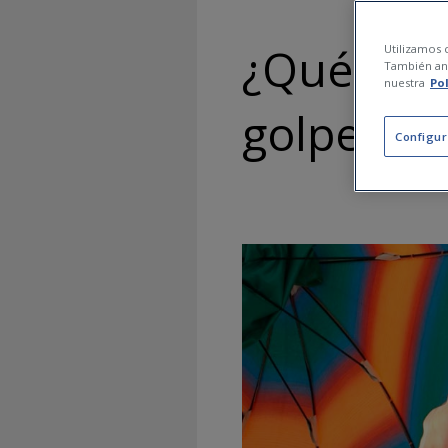
¿Qué hace
Utilizamos c
También ana
nuestra
Po
golpe de 
Configur