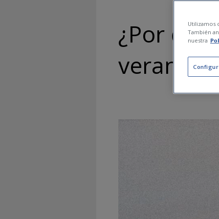
¿Por qué 
Utilizamos c
También ana
nuestra
Po
verano? 
Configur