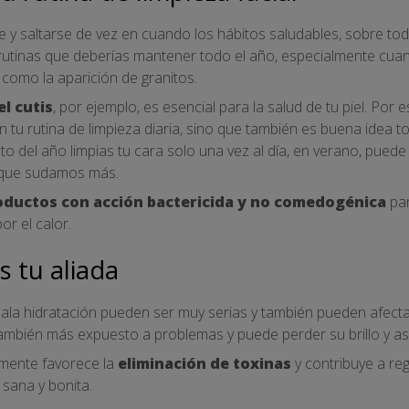
e y saltarse de vez en cuando los hábitos saludables, sobre tod
utinas que deberías mantener todo el año, especialmente cuan
 como la aparición de granitos.
l cutis
, por ejemplo, es esencial para la salud de tu piel. Por
n tu rutina de limpieza diaria, sino que también es buena idea t
sto del año limpias tu cara solo una vez al día, en verano, pued
rque sudamos más.
oductos con acción bactericida y no comedogénica
par
or el calor.
s tu aliada
a hidratación pueden ser muy serias y también pueden afectar al
 también más expuesto a problemas y puede perder su brillo y a
mente favorece la
eliminación de toxinas
y contribuye a reg
 sana y bonita.