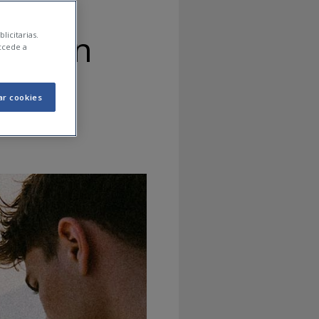
piel en
licitarias.
ccede a
ar cookies