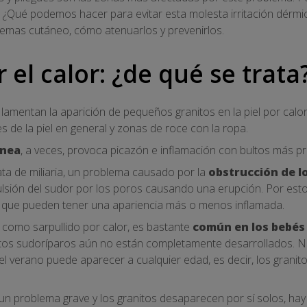
o? ¿Qué podemos hacer para evitar esta molesta irritación dérm
lemas cutáneo, cómo atenuarlos y prevenirlos.
 el calor: ¿de qué se trata
amentan la aparición de pequeños granitos en la piel por cal
ues de la piel en general y zonas de roce con la ropa.
ánea
, a veces, provoca picazón e inflamación con bultos más p
ata de miliaria, un problema causado por la
obstrucción de l
ulsión del sudor por los poros causando una erupción. Por est
 que pueden tener una apariencia más o menos inflamada.
n como sarpullido por calor, es bastante
común en los bebés
s sudoríparos aún no están completamente desarrollados. No
el verano puede aparecer a cualquier edad, es decir, los granito
un problema grave y los granitos desaparecen por sí solos, hay