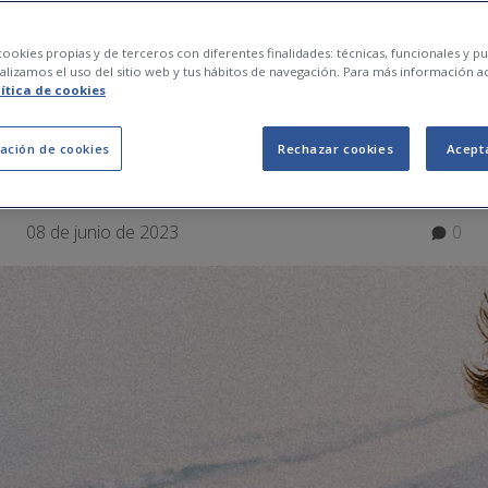
salen granitos en la 
ookies propias y de terceros con diferentes finalidades: técnicas, funcionales y pub
lizamos el uso del sitio web y tus hábitos de navegación. Para más información a
lítica de cookies
¿Cómo evitarlo?
ación de cookies
Rechazar cookies
Acept
08 de junio de 2023
0