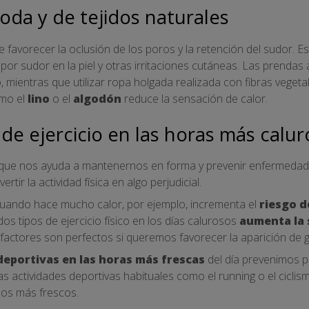
oda y de tejidos naturales
de favorecer la oclusión de los poros y la retención del sudor. 
 por sudor en la piel y otras irritaciones cutáneas. Las prendas 
, mientras que utilizar ropa holgada realizada con fibras vegeta
omo el
lino
o el
algodón
reduce la sensación de calor.
a de ejercicio en las horas más calu
o que nos ayuda a mantenernos en forma y prevenir enfermedad
tir la actividad física en algo perjudicial.
cuando hace mucho calor, por ejemplo, incrementa el
riesgo d
dos tipos de ejercicio físico en los días calurosos
aumenta la 
 factores son perfectos si queremos favorecer la aparición de gr
deportivas en las horas más frescas
del día prevenimos p
las actividades deportivas habituales como el running o el cicli
os más frescos.