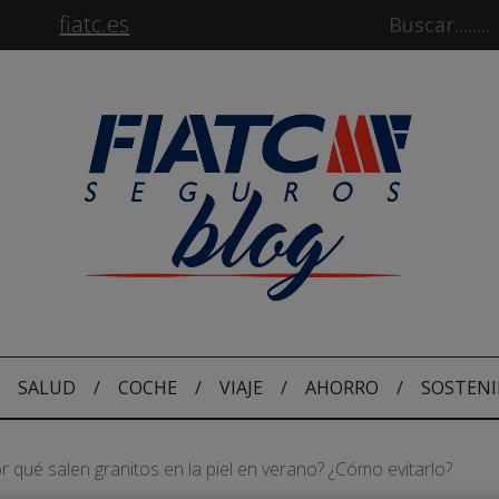
fiatc.es
SALUD
/
COCHE
/
VIAJE
/
AHORRO
/
SOSTENI
r qué salen granitos en la piel en verano? ¿Cómo evitarlo?