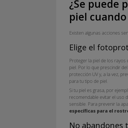
¿Se puede pr
piel cuando
Existen algunas acciones senc
Elige el fotopr
Proteger la piel de los rayo
piel. Por lo que prescindir d
protección UV y, a la vez, pr
para tu tipo de piel.
Si tu piel es grasa, por eje
recomendable evitar el uso d
sensible. Para prevenir la ap
específicas para el rostr
No abandones tu