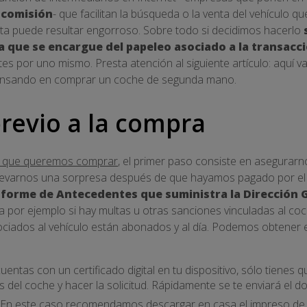
 comisión
- que facilitan la búsqueda o la venta del vehículo 
a puede resultar engorroso. Sobre todo si decidimos hacerlo
a que se encargue del papeleo asociado a la transacc
tes por uno mismo. Presta atención al siguiente artículo: aquí v
 pensando en comprar un coche de segunda mano.
previo a la compra
o que queremos comprar
, el primer paso consiste en asegurarn
llevarnos una sorpresa después de que hayamos pagado por el p
nforme de Antecedentes que suministra la Dirección G
 por ejemplo si hay multas u otras sanciones vinculadas al co
ociados al vehículo están abonados y al día. Podemos obtener
 cuentas con un certificado digital en tu dispositivo, sólo tienes
s del coche y hacer la solicitud. Rápidamente se te enviará el 
En este caso recomendamos descargar en casa el impreso de s