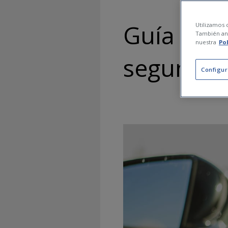
Guía par
Utilizamos c
También ana
nuestra
Po
segunda
Configur