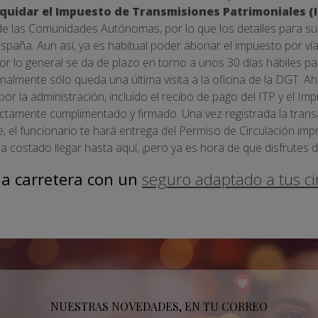
iquidar el Impuesto de Transmisiones Patrimoniales (I
e las Comunidades Autónomas, por lo que los detalles para su
 España. Aun así, ya es habitual poder abonar el impuesto por vía
or lo general se da de plazo en torno a unos 30 días hábiles pa
nalmente sólo queda una última visita a la oficina de la DGT. A
or la administración, incluido el recibo de pago del ITP y el I
ectamente cumplimentado y firmado. Una vez registrada la transa
 el funcionario te hará entrega del Permiso de Circulación imp
Ha costado llegar hasta aquí, ¡pero ya es hora de que disfrutes 
la carretera con un
seguro adaptado a tus ci
NUESTRAS NOVEDADES, EN TU CORREO