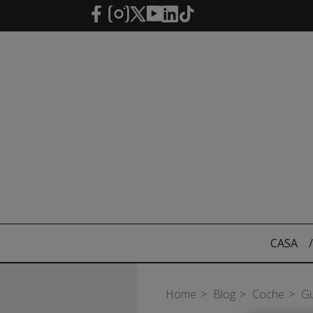
Saltar al contenido principal
CASA
/
Home
Blog
Coche
Gu