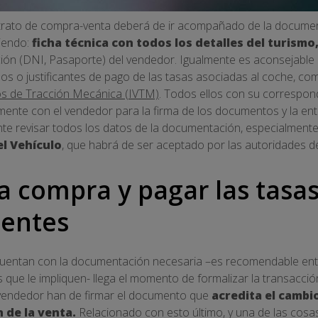
trato de compra-venta deberá de ir acompañado de la documenta
iendo:
ficha técnica con todos los detalles del turismo
ción (DNI, Pasaporte) del vendedor. Igualmente es aconsejable 
os o justificantes de pago de las tasas asociadas al coche, co
os de Tracción Mecánica (IVTM)
. Todos ellos con su correspondi
mente con el vendedor para la firma de los documentos y la entr
 revisar todos los datos de la documentación, especialmente
el Vehículo
, que habrá de ser aceptado por las autoridades de
la compra y pagar las tasa
ientes
cuentan con la documentación necesaria –es recomendable ent
que le impliquen- llega el momento de formalizar la transacción
vendedor han de firmar el documento que
acredita el cambio
n de la venta.
Relacionado con esto último, y una de las cosa