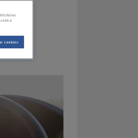
de
licitarias.
ccede a
ar cookies