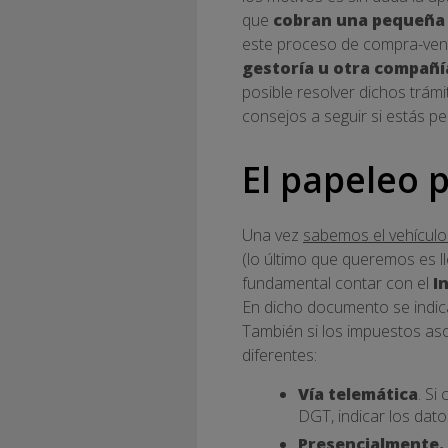
que
cobran una pequeña
este proceso de compra-vent
gestoría u otra compañí
posible resolver dichos trámi
consejos a seguir si estás
El papeleo 
Una vez
sabemos el vehícul
(lo último que queremos es 
fundamental contar con el
I
En dicho documento se indica
También si los impuestos as
diferentes:
Vía telemática
. Si
DGT, indicar los dato
Presencialmente.