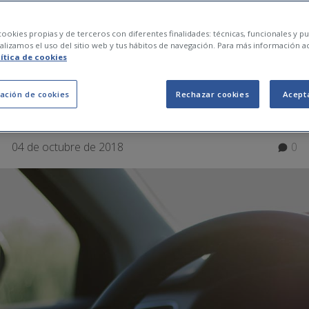
a comprar un coche 
ookies propias y de terceros con diferentes finalidades: técnicas, funcionales y pub
lizamos el uso del sitio web y tus hábitos de navegación. Para más información a
lítica de cookies
 mano
ación de cookies
Rechazar cookies
Acept
04 de octubre de 2018
0