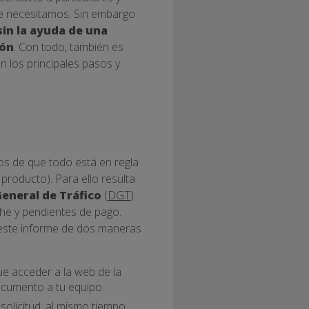
que necesitamos. Sin embargo
sin la ayuda de una
ión
. Con todo, también es
an los principales pasos y
os de que todo está en regla
roducto). Para ello resulta
eneral de Tráfico
(
DGT
).
che y pendientes de pago.
 este informe de dos maneras
 que acceder a la web de la
documento a tu equipo.
olicitud, al mismo tiempo