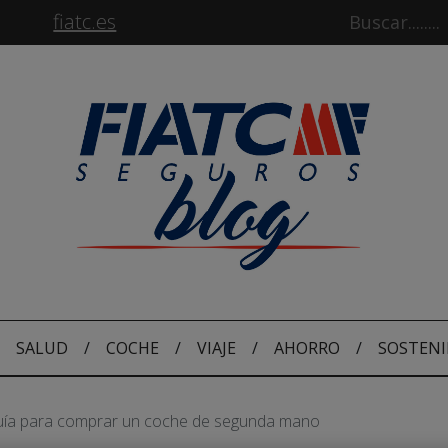
fiatc.es
SALUD
/
COCHE
/
VIAJE
/
AHORRO
/
SOSTENI
ía para comprar un coche de segunda mano