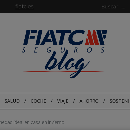
fiatc.es
SALUD
/
COCHE
/
VIAJE
/
AHORRO
/
SOSTENI
edad ideal en casa en invierno