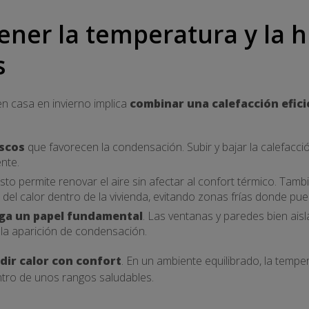
ner la temperatura y la
s
n casa en invierno implica
combinar una calefacción efici
uscos
que favorecen la condensación. Subir y bajar la calefacción
nte.
Esto permite renovar el aire sin afectar al confort térmico. Ta
e del calor dentro de la vivienda, evitando zonas frías donde 
ega un papel fundamental
. Las ventanas y paredes bien ais
 la aparición de condensación.
dir calor con confort
. En un ambiente equilibrado, la temp
ntro de unos rangos saludables.