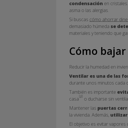
condensación
en cristales
asma o las alergias.
Si buscas
cómo ahorrar dine
demasiado húmeda
se dete
materiales y teniendo que ga
Cómo bajar 
Reducir la humedad en invie
Ventilar es una de las f
durante unos minutos cada dí
También es importante
evit
[4]
casa
o ducharse sin ventil
Mantener las
puertas cerr
la vivienda. Además,
utiliza
El objetivo es evitar vapores