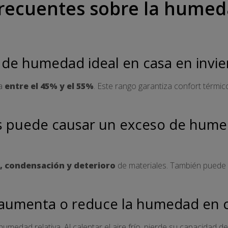
recuentes sobre la humed
l de humedad ideal en casa en invi
úa
entre el 45% y el 55%
. Este rango garantiza confort térmic
 puede causar un exceso de hume
, condensación y deterioro
de materiales. También puede
 aumenta o reduce la humedad en 
humedad relativa. Al calentar el aire frío, pierde su capacidad 