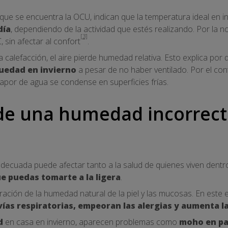
 que se encuentra la OCU, indican que la temperatura ideal en i
día
, dependiendo de la actividad que estés realizando. Por la
[3]
, sin afectar al confort
.
 calefacción, el aire pierde humedad relativa. Esto explica por
uedad en invierno
a pesar de no haber ventilado. Por el con
vapor de agua se condense en superficies frías.
de una humedad incorrect
decuada puede afectar tanto a la salud de quienes viven dentr
e puedas tomarte a la ligera
.
oración de la humedad natural de la piel y las mucosas. En este
 vías respiratorias, empeoran las alergias y aumenta l
d
en casa en invierno, aparecen problemas como
moho en pa