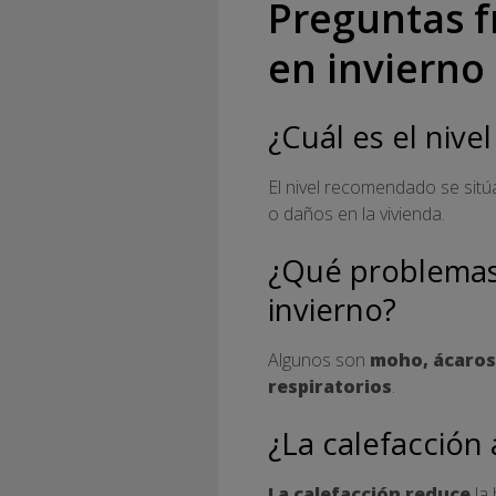
Preguntas f
en invierno
¿Cuál es el nive
El nivel recomendado se sit
o daños en la vivienda.
¿Qué problemas
invierno?
Algunos son
moho, ácaros
respiratorios
.
¿La calefacción
La calefacción reduce
la 