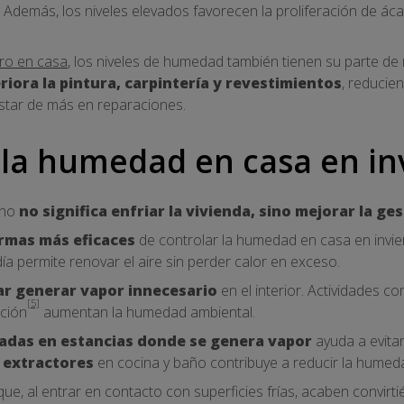
. Además, los niveles elevados favorecen la proliferación de ác
ro en casa
, los niveles de humedad también tienen su parte de
riora la pintura, carpintería y revestimientos
, reducien
star de más en reparaciones.
la humedad en casa en in
rno
no significa enfriar la vivienda, sino mejorar la ges
ormas más eficaces
de controlar la humedad en casa en invier
a permite renovar el aire sin perder calor en exceso.
ar generar vapor innecesario
en el interior. Actividades 
[5]
ación
aumentan la humedad ambiental.
adas en estancias donde se genera vapor
ayuda a evitar
r extractores
en cocina y baño contribuye a reducir la humeda
 que, al entrar en contacto con superficies frías, acaben convi