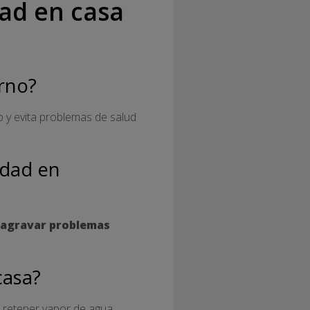
ad en casa
erno?
o y evita problemas de salud
dad en
agravar problemas
casa?
de retener vapor de agua