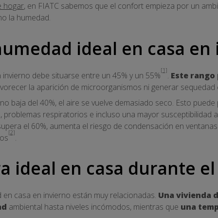
e hogar
, en FIATC sabemos que el confort empieza por un ambie
mo la humedad.
 humedad ideal en casa en 
[1]
 invierno debe situarse entre un 45% y un 55%
.
Este rango
avorecer la aparición de microorganismos ni generar sequedad 
o baja del 40%, el aire se vuelve demasiado seco. Esto puede p
, problemas respiratorios e incluso una mayor susceptibilidad a 
supera el 60%, aumenta el riesgo de condensación en ventanas 
[2]
ros
.
 ideal en casa durante el
 en casa en invierno están muy relacionadas.
Una vivienda 
ad
ambiental hasta niveles incómodos, mientras que
una temp