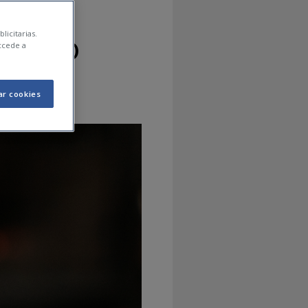
ierno
licitarias.
ccede a
ar cookies