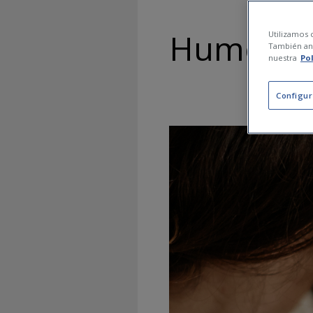
Humedad 
Utilizamos c
También ana
nuestra
Po
Configur