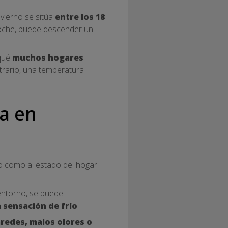
nvierno se sitúa
entre los 18
 noche, puede descender un
 qué
muchos hogares
trario, una temperatura
a en
o como al estado del hogar.
 entorno, se puede
a sensación de frío
.
redes, malos olores o