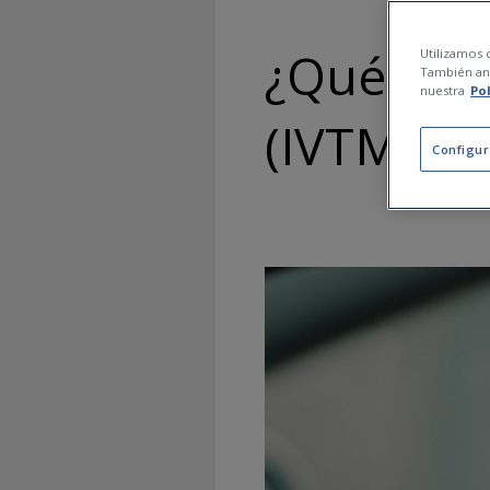
¿Qué es e
Utilizamos c
También ana
nuestra
Po
(IVTM) y
Configur