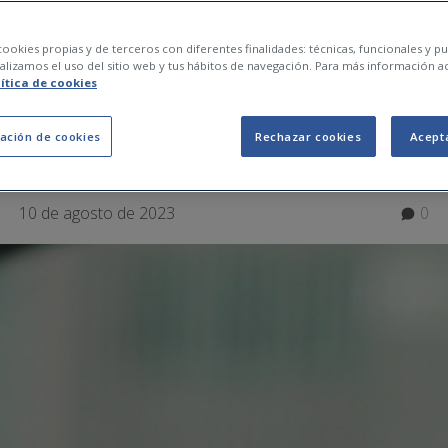
l Impuesto de Circul
ookies propias y de terceros con diferentes finalidades: técnicas, funcionales y pub
lizamos el uso del sitio web y tus hábitos de navegación. Para más información a
lítica de cookies
 cómo se paga?
ación de cookies
Rechazar cookies
Acept
10 de agosto de 2023
0