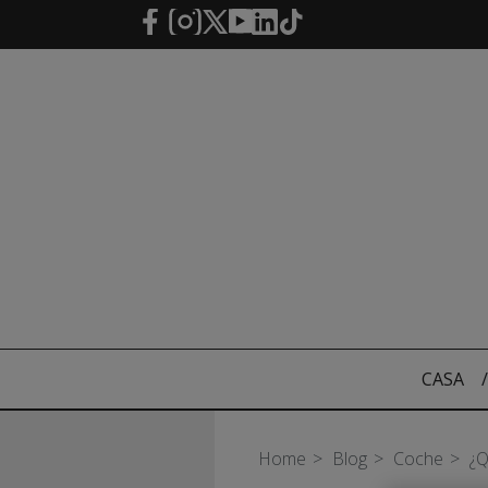
Saltar al contenido principal
CASA
/
Home
Blog
Coche
¿Q