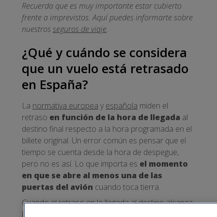
Recuerda que es muy importante estar cubierto
frente a imprevistos. Aquí puedes informarte sobre
nuestros
seguros de viaje
.
¿Qué y cuándo se considera
que un vuelo está retrasado
en España?
La
normativa europea
y
española
miden el
retraso
en función de la hora de llegada
al
destino final respecto a la hora programada en el
billete original. Un error común es pensar que el
tiempo se cuenta desde la hora de despegue,
pero no es así. Lo que importa es
el momento
en que se abre al menos una de las
puertas del avión
cuando toca tierra.
Cuando el retraso en la llegada al destino alcanza
las
tres horas o más
, se considera un retraso