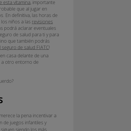
de esta vitamina
, importante
robable que al jugar en
. En definitiva, las horas de
 los niños a las
revisiones
s podrá aclarar eventuales
eguro de salud para ti y para
 sino que también podrás
l seguro de salud FIATC
!
o en casa delante de una
o a otro entorno de
cuerdo?
s
merece la pena incentivar a
n de juegos infantiles y
siguen siendo los más