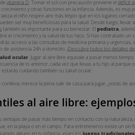
s de
vitamina D
. Tomar el sol con precaución previene el
déficit 
l crecimiento y otras funciones en la infancia. Además, es muy p
aleza el niño respire aire más limpio que en los lugares cerrados
pueden ser muy beneficiosas para la salud. Desde luego, llevar a
s
también es importante para su bienestar. El
pediatra
, ademá
e el crecimiento y la salud de tus hijos. Si has contratado un s
endrás acceso a las consultas de medicina primaria y urgencias,
 de asistencia 24h a domicilio. ¡
Descubre todos los detalles de
salud ocular
. Jugar al aire libre equivale a pasar menos tiemp
uencia de lo anterior, cada vez que llevas a tu hijo al parque 
r estarás cuidando también su salud ocular.
 conlleva, merece la pena salir de casa para jugar, ¿estás de a
tiles al aire libre: ejemplo
 ventajas de pasar más tiempo en contacto con la naturaleza, 
ue, en la playa o en el campo. Para entreteneros existe un sin fi
ugado alguno en tu infancia, ¡pues los
juegos tradicionales