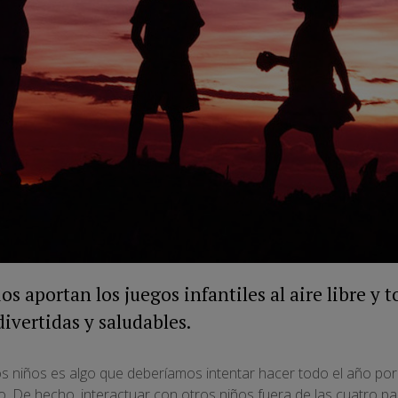
os aportan los juegos infantiles al aire libre y
ivertidas y saludables.
tros niños es algo que deberíamos intentar hacer todo el año p
. De hecho, interactuar con otros niños fuera de las cuatro p