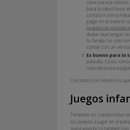
clave para la síntesi
para la salud ósea, e
contacto con la natur
juego en el exterior 
pediátricas periódica
dudas que tengas sobr
tu familia, no solo t
contar con un servicio
Es bueno para la 
pantalla. Como consec
naturaleza para juga
Con todos los beneficios que
Juegos infan
Teniendo en cuenta todas las
los peques a jugar en el parq
seguramente tú también has j