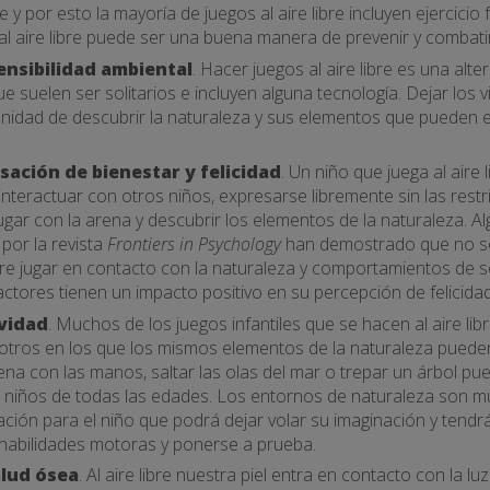
y por esto la mayoría de juegos al aire libre incluyen ejercicio 
 al aire libre puede ser una buena manera de prevenir y combati
sensibilidad ambiental
. Hacer juegos al aire libre es una alte
e suelen ser solitarios e incluyen alguna tecnología. Dejar los v
unidad de descubrir la naturaleza y sus elementos que pueden 
sación de bienestar y felicidad
. Un niño que juega al aire
 interactuar con otros niños, expresarse libremente sin las res
ugar con la arena y descubrir los elementos de la naturaleza. A
por la revista
Frontiers in Psychology
han demostrado que no s
e jugar en contacto con la naturaleza y comportamientos de sos
ctores tienen un impacto positivo en su percepción de felicidad
vidad
. Muchos de los juegos infantiles que se hacen al aire li
 otros en los que los mismos elementos de la naturaleza pueden
ena con las manos, saltar las olas del mar o trepar un árbol pu
 niños de todas las edades. Los entornos de naturaleza son m
ración para el niño que podrá dejar volar su imaginación y ten
 habilidades motoras y ponerse a prueba.
alud ósea
. Al aire libre nuestra piel entra en contacto con la l