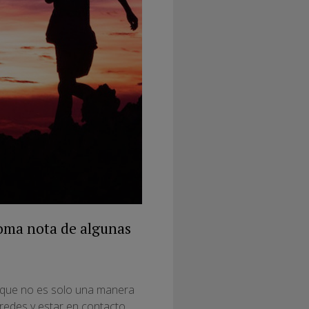
 toma nota de algunas
orque no es solo una manera
aredes y estar en contacto