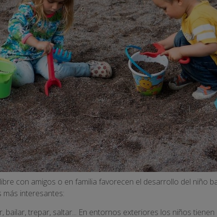
 libre con amigos o en familia favorecen el desarrollo del niño b
 más interesantes:
r, bailar, trepar, saltar... En entornos exteriores los niños tiene