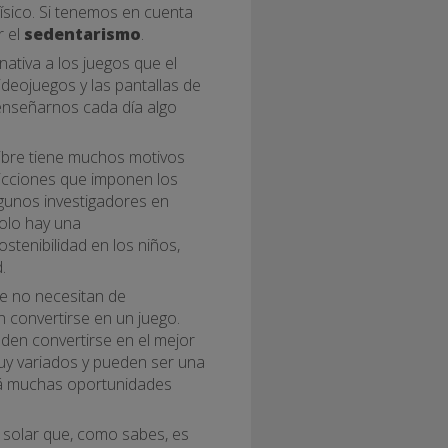
físico. Si tenemos en cuenta
r el
sedentarismo
.
rnativa a los juegos que el
ideojuegos y las pantallas de
enseñarnos cada día algo
 libre tiene muchos motivos
tricciones que imponen los
lgunos investigadores en
olo hay una
tenibilidad en los niños,
.
bre no necesitan de
 convertirse en un juego.
eden convertirse en el mejor
uy variados y pueden ser una
drá muchas oportunidades
uz solar que, como sabes, es