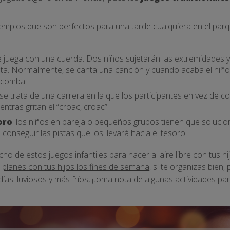
emplos que son perfectos para una tarde cualquiera en el parq
se juega con una cuerda. Dos niños sujetarán las extremidades y 
lta. Normalmente, se canta una canción y cuando acaba el niño t
a comba.
 se trata de una carrera en la que los participantes en vez de 
ntras gritan el “croac, croac”.
oro
: los niños en pareja o pequeños grupos tienen que solucio
conseguir las pistas que los llevará hacia el tesoro.
 de estos juegos infantiles para hacer al aire libre con tus hij
r
planes con tus hijos los fines de semana
, si te organizas bien,
ías lluviosos y más fríos, ¡
toma nota de algunas actividades pa