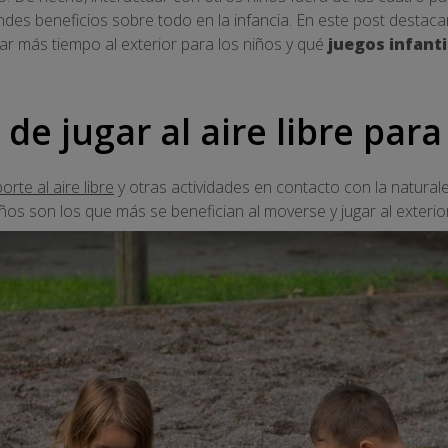
ndes beneficios sobre todo en la infancia. En este post destac
r más tiempo al exterior para los niños y qué
juegos infantil
 de jugar al aire libre para
rte al aire libre
y otras actividades en contacto con la natura
ños son los que más se benefician al moverse y jugar al exterior