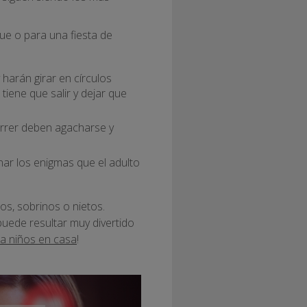
ue o para una fiesta de
harán girar en círculos
iene que salir y dejar que
correr deben agacharse y
nar los enigmas que el adulto
os, sobrinos o nietos.
 puede resultar muy divertido
ra niños en casa
!