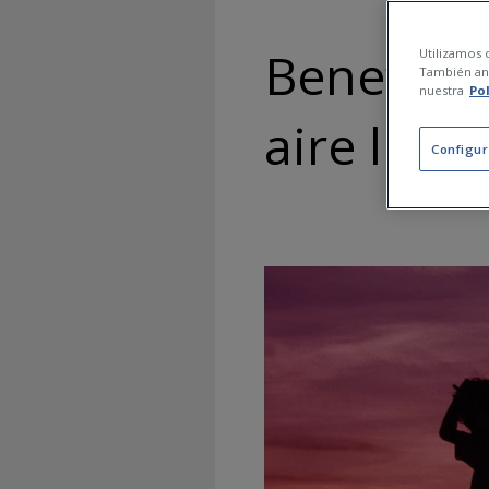
Beneficio
Utilizamos c
También ana
nuestra
Po
aire libre
Configur