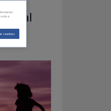
iles al
licitarias.
ccede a
ar cookies