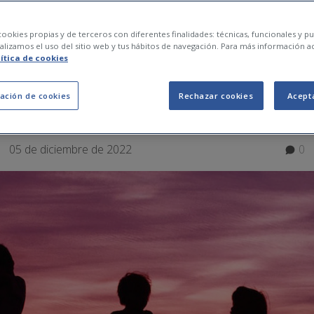
s de los juegos infant
ookies propias y de terceros con diferentes finalidades: técnicas, funcionales y pub
lizamos el uso del sitio web y tus hábitos de navegación. Para más información a
lítica de cookies
 (+ ejemplos)
ación de cookies
Rechazar cookies
Acept
05 de diciembre de 2022
0