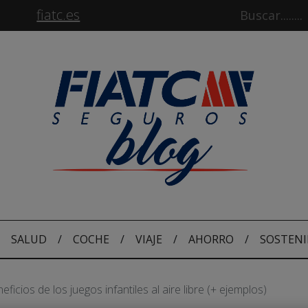
fiatc.es
SALUD
/
COCHE
/
VIAJE
/
AHORRO
/
SOSTENI
eficios de los juegos infantiles al aire libre (+ ejemplos)