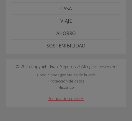
CASA
VIAJE
AHORRO
SOSTENIBILIDAD
© 2025 copyright Fiatc Seguros // All rights reserved
Condiciones generales de la web
Protección de datos
Histórico
Política de cookies