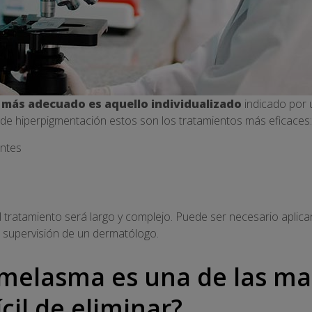
 más adecuado es aquello individualizado
indicado por 
e hiperpigmentación estos son los tratamientos más eficaces:
ntes
el tratamiento será largo y complejo. Puede ser necesario aplic
a supervisión de un dermatólogo.
 melasma es una de las ma
ícil de eliminar?