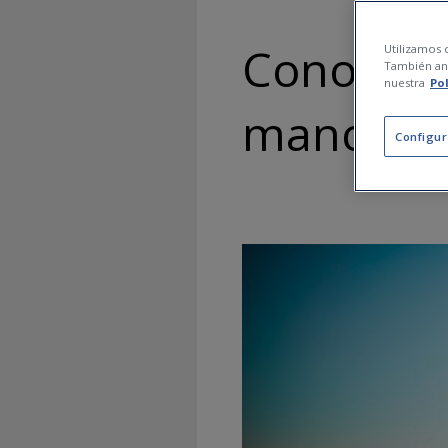
Conoce lo
Utilizamos c
También ana
nuestra
Po
manchas e
Configur