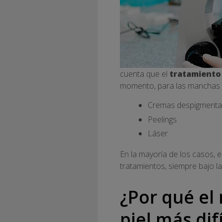
cuenta que el
tratamiento
momento, para las manchas d
Cremas despigmenta
Peelings
Láser
En la mayoría de los casos, 
tratamientos, siempre bajo l
¿Por qué el
piel más dif