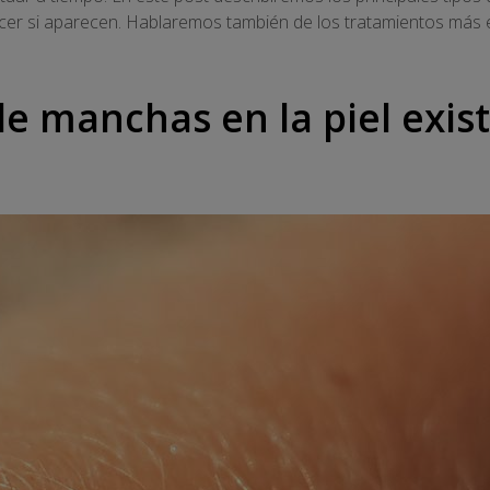
er si aparecen. Hablaremos también de los tratamientos más e
de manchas en la piel exis