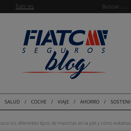
fiatc.es
SALUD
/
COCHE
/
VIAJE
/
AHORRO
/
SOSTENI
oce los diferentes tipos de manchas en la piel y cómo evitarlas