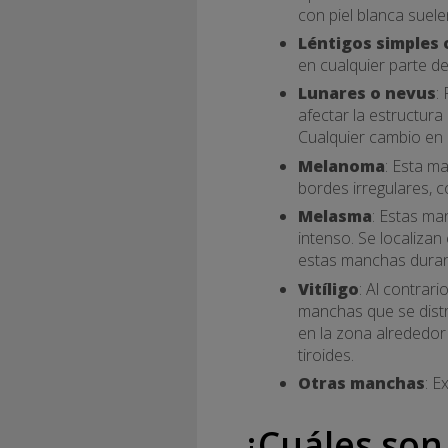
con piel blanca suel
Léntigos simples 
en cualquier parte de
Lunares o nevus
:
afectar la estructura
Cualquier cambio en 
Melanoma
: Esta m
bordes irregulares, 
Melasma
: Estas m
intenso. Se localizan
estas manchas duran
Vitíligo
: Al contrar
manchas que se distr
en la zona alrededor
tiroides.
Otras manchas
: E
¿Cuáles son