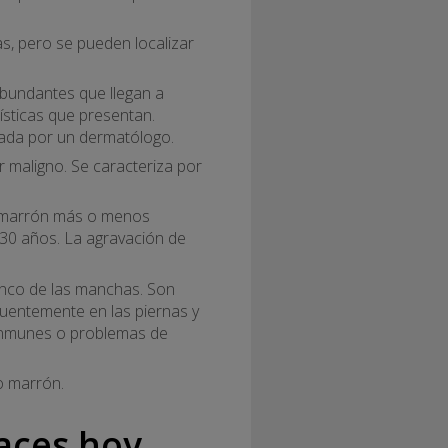
s, pero se pueden localizar
abundantes que llegan a
rísticas que presentan.
eada por un dermatólogo.
 maligno. Se caracteriza por
r marrón más o menos
s 30 años. La agravación de
blanco de las manchas. Son
cuentemente en las piernas y
oinmunes o problemas de
o marrón.
caces hoy