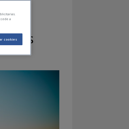
e
licitarias.
ccede a
tarlas
ar cookies