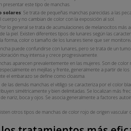
en presentar este tipo de manchas.
o solares
: Se trata de pequeñas manchas parecidas a las peca
l cuerpo y no cambian de color con la exposición al sol.
 Por lo general se trata de acumulaciones de melanocitos más 
 de la piel. Existen diferentes tipos de lunares según las caracte
la forma, color o tamaño de los lunares tiene que ser monitor
ancha puede confundirse con lunares, pero se trata de un tumor
coloración muy intensa y crece progresivamente.
anchas aparecen prevalentemente en las mujeres. Son de colo
 especialmente en mejillas y frente, generalmente a partir de lo
te el embarazo se define como cloasma.
io de las demás manchas el vitíligo se caracteriza por el color 
ibuyen simétricamente y bien delimitadas. Se localizan más fre
 de nariz, boca y ojos. Se asocia generalmente a factores aut
xisten otros tipos de manchas de color rojo de origen vascular 
 los tratamientos más efi