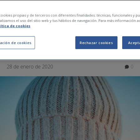
s diferentes tipos d
ookies propias y de terceros con diferentes finalidades: técnicas, funcionales y pub
lizamos el uso del sitio web y tus hábitos de navegación. Para más información a
lítica de cookies
n la piel y cómo evi
ación de cookies
Rechazar cookies
Acept
28 de enero de 2020
0