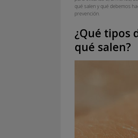
qué salen y qué debemos hac
prevención.
¿Qué tipos 
qué salen?