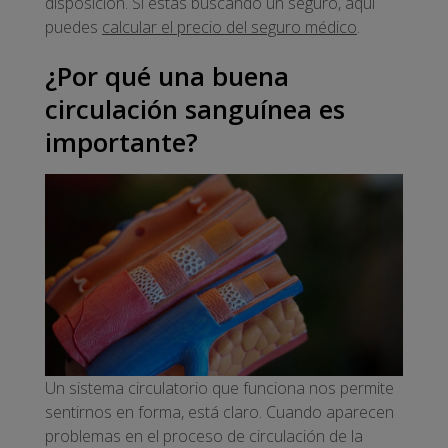
disposición. Si estás buscando un seguro, aquí
puedes
calcular el precio del
seguro médico
.
¿Por qué una buena
circulación sanguínea es
importante?
Un sistema circulatorio que funciona nos permite
sentirnos en forma, está claro. Cuando aparecen
problemas en el proceso de circulación de la