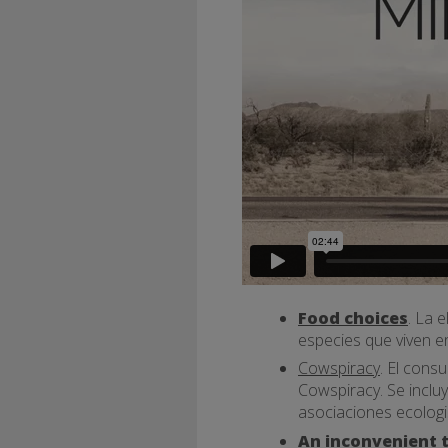
Food choices
. La 
especies que viven en
Cowspiracy
. El cons
Cowspiracy. Se incluy
asociaciones ecologi
An inconvenient 