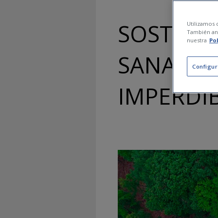
SOSTENIB
Utilizamos c
También ana
nuestra
Po
SANA: 1
Configur
IMPERDI