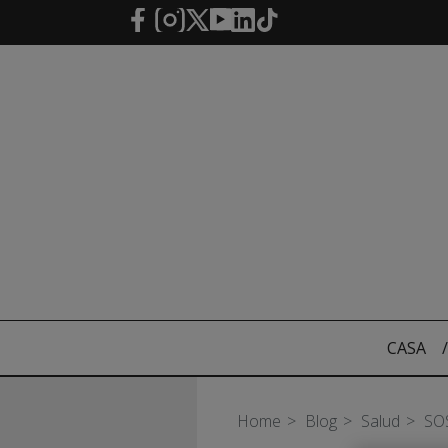
Saltar al contenido principal
CASA
/
Home
Blog
Salud
SO