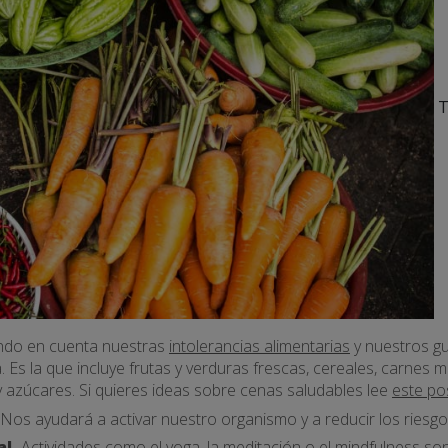
T
ndo en cuenta nuestras
intolerancias alimentarias
y nuestros gu
. Es la que incluye frutas y verduras frescas, cereales, carnes m
azúcares. Si quieres ideas sobre cenas saludables lee
este po
Nos ayudará a activar nuestro organismo y a reducir los ries
al.
Actividades como el yoga, la meditación o el mindfulness so