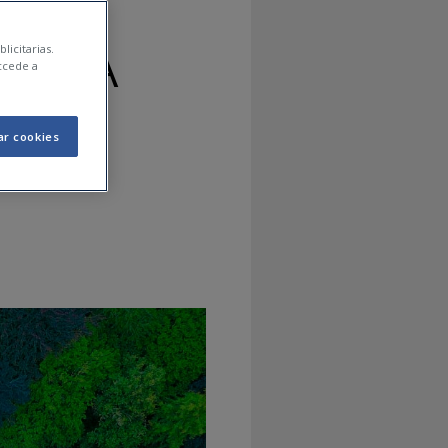
 VIDA
licitarias.
ccede a
ar cookies