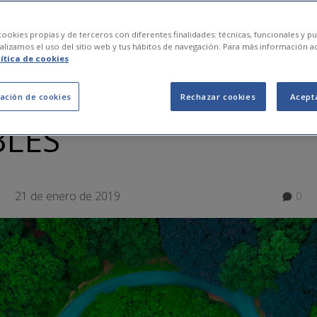
ILIDAD, FELICIDAD Y
ookies propias y de terceros con diferentes finalidades: técnicas, funcionales y pub
lizamos el uso del sitio web y tus hábitos de navegación. Para más información a
lítica de cookies
7 DOCUMENTALES
ación de cookies
Rechazar cookies
Acept
BLES
21 de enero de 2019
0