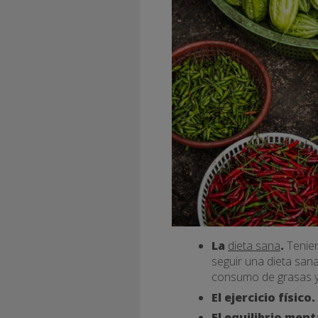
La
dieta sana
.
Tenie
seguir una dieta sana
consumo de grasas y 
El ejercicio físico.
El equilibrio ment