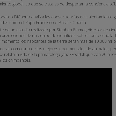
amiento global. Lo que se trata es de despertar la conciencia p
onardo DiCaprio analiza las consecuencias del calentamiento 
adas como el Papa Francisco o Barack Obama.
te de un estudio realizado por Stephen Emmot, director de cie
predicciones de un equipo de científicos sobre cómo sería la Tie
 momento los habitantes de la tierra serán más de 10.000 millo
iderar como uno de los mejores documentales de animales, pe
e relata la vida de la primatóloga Jane Goodall que con 20 año
a los chimpancés.