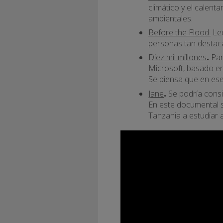
climático y el calent
ambientales.
Before the Flood.
Le
personas tan destac
Diez mil millones
.
Par
Microsoft, basado en 
Se piensa que en ese
Jane
.
Se podría cons
En este documental s
Tanzania a estudiar 