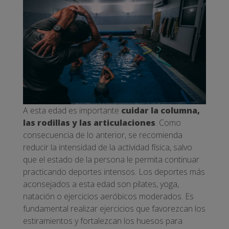
A esta edad es importante
cuidar la columna,
las rodillas y las articulaciones
. Como
consecuencia de lo anterior, se recomienda
reducir la intensidad de la actividad física, salvo
que el estado de la persona le permita continuar
practicando deportes intensos. Los deportes más
aconsejados a esta edad son pilates, yoga,
natación o ejercicios aeróbicos moderados. Es
fundamental realizar ejercicios que favorezcan los
estiramientos y fortalezcan los huesos para