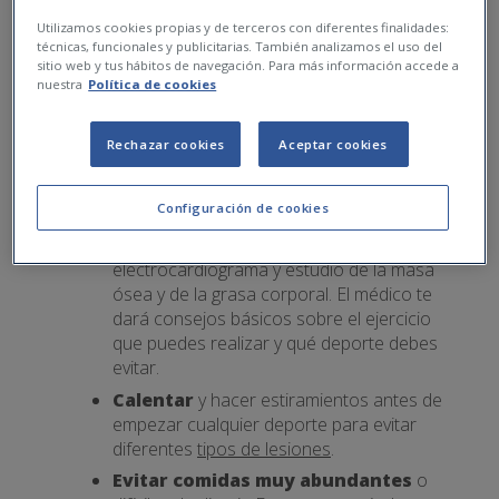
Utilizamos cookies propias y de terceros con diferentes finalidades:
técnicas, funcionales y publicitarias. También analizamos el uso del
sitio web y tus hábitos de navegación. Para más información accede a
nuestra
Política de cookies
A cualquier edad, antes de empezar a hacer
deporte, es importante que recuerdes:
Rechazar cookies
Aceptar cookies
Considerar tu
estado físico
y, en su
caso, consultar con un especialista en
Configuración de cookies
medicina deportiva
. Lo habitual es que se
realicen pruebas de esfuerzo,
electrocardiograma y estudio de la masa
ósea y de la grasa corporal. El médico te
dará consejos básicos sobre el ejercicio
que puedes realizar y qué deporte debes
evitar.
Calentar
y hacer estiramientos antes de
empezar cualquier deporte para evitar
diferentes
tipos de lesiones
.
Evitar comidas muy abundantes
o