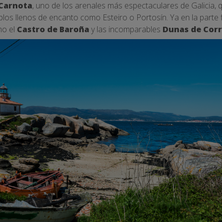
 Carnota
, uno de los arenales más espectaculares de Galicia, 
los llenos de encanto como Esteiro o Portosín. Ya en la parte f
mo el
Castro de Baroña
y las incomparables
Dunas de Cor