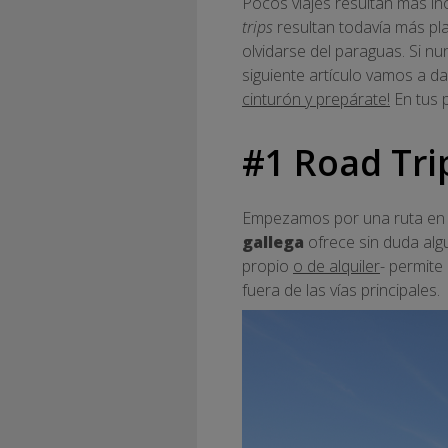
Pocos viajes resultan más ino
trips
resultan todavía más pl
olvidarse del paraguas. Si n
siguiente artículo vamos a da
cinturón y prepárate!
En tus 
#1 Road Tri
Empezamos por una ruta en c
gallega
ofrece sin duda algu
propio
o de alquiler
- permite
fuera de las vías principales.