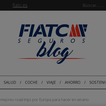
fiatc.es
SALUD
/
COCHE
/
VIAJE
/
AHORRO
/
SOSTENI
mejores road trips por Europa para hacer en verano