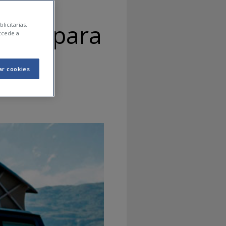
ropa para
licitarias.
ccede a
ar cookies