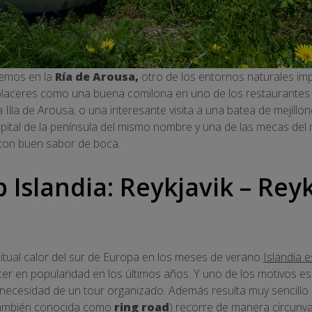
remos en la
Ría de Arousa,
otro de los entornos naturales imper
placeres como una buena comilona en uno de los restaurantes d
a Illa de Arousa; o una interesante visita a una batea de mejillon
apital de la península del mismo nombre y una de las mecas del
 con buen sabor de boca.
 Islandia: Reykjavik – Reyk
itual calor del sur de Europa en los meses de verano
Islandia 
er en popularidad en los últimos años. Y uno de los motivos es 
la necesidad de un tour organizado. Además resulta muy sencillo
, también conocida como
ring road
) recorre de manera circunval