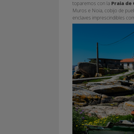
toparemos con la
Praia de
Muros e Noia, cobijo de pueb
enclaves imprescindibles co