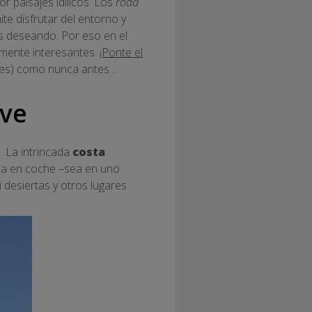
r paisajes idílicos. Los
road
e disfrutar del entorno y
ás deseando. Por eso en el
mente interesantes.
¡Ponte el
ajes) como nunca antes…
ove
 La intrincada
costa
erla en coche –sea en uno
 desiertas y otros lugares