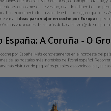
lvidables que uno realizado en coche, con amigos o familia, y po
acenteras en los meses de verano, cuando el buen tiempo permit
unca has experimentado un viaje de este tipo seguro que lo est
rte varias
ideas para viajar en coche por Europa
especial
próximas vacaciones disfrutarás de la carretera (y de sus pais
p España: A Coruña - O Gr
oche por España. Más concretamente en el noroeste del país.
nas de las postales más increíbles del litoral español. Recorr
 además disfrutar de pequeños pueblos escondidos, playas casi