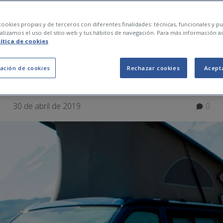
es road trips por Eu
ookies propias y de terceros con diferentes finalidades: técnicas, funcionales y pub
lizamos el uso del sitio web y tus hábitos de navegación. Para más información a
lítica de cookies
 verano
ación de cookies
Rechazar cookies
Acept
30 de abril de 2019
0