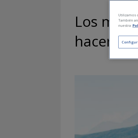
Los mejor
Utilizamos c
También ana
nuestra
Po
hacer en
Configur