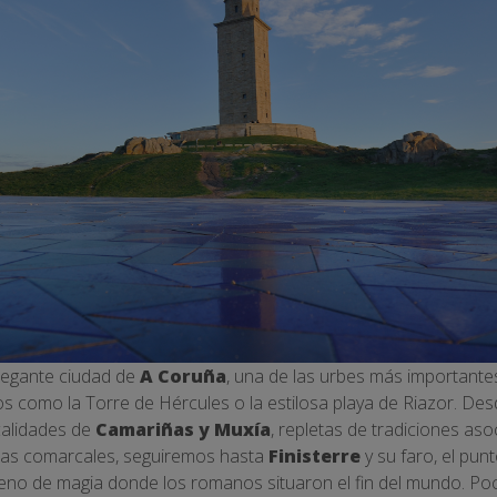
elegante ciudad de
A Coruña
, una de las urbes más importante
icos como la Torre de Hércules o la estilosa playa de Riazor. D
ocalidades de
Camariñas y Muxía
, repletas de tradiciones aso
eras comarcales, seguiremos hasta
Finisterre
y su faro, el pun
 lleno de magia donde los romanos situaron el fin del mundo. P