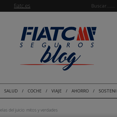
fiatc.es
SALUD
/
COCHE
/
VIAJE
/
AHORRO
/
SOSTENI
las del juicio: mitos y verdades