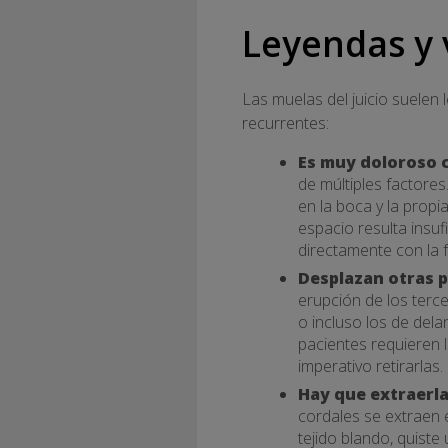
Leyendas y 
Las muelas del juicio suelen
recurrentes:
Es muy doloroso c
de múltiples factores
en la boca y la propi
espacio resulta insu
directamente con la f
Desplazan otras p
erupción de los terce
o incluso los de dela
pacientes requieren l
imperativo retirarlas.
Hay que extraerl
cordales se extraen 
tejido blando, quiste