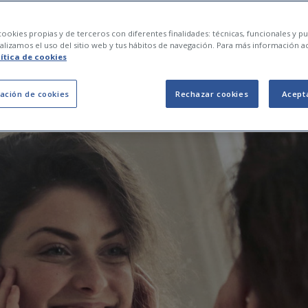
l juicio: mitos y ver
ookies propias y de terceros con diferentes finalidades: técnicas, funcionales y pub
lizamos el uso del sitio web y tus hábitos de navegación. Para más información a
lítica de cookies
ación de cookies
Rechazar cookies
Acept
07 de noviembre de 2022
0