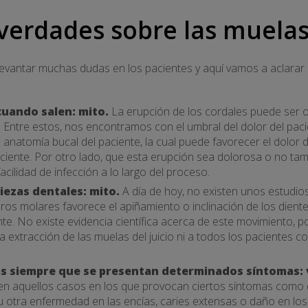
verdades sobre las muelas 
 levantar muchas dudas en los pacientes y aquí vamos a aclarar
uando salen: mito.
La erupción de los cordales puede ser 
. Entre estos, nos encontramos con el umbral del dolor del pacie
a anatomía bucal del paciente, la cual puede favorecer el dolor d
ficiente. Por otro lado, que esta erupción sea dolorosa o no t
acilidad de infección a lo largo del proceso.
iezas dentales: mito.
A día de hoy, no existen unos estudios
ros molares favorece el apiñamiento o inclinación de los dient
nte. No existe evidencia científica acerca de este movimiento, p
a extracción de las muelas del juicio ni a todos los pacientes c
as siempre que se presentan determinados síntomas:
en aquellos casos en los que provocan ciertos síntomas como do
 u otra enfermedad en las encías, caries extensas o daño en lo