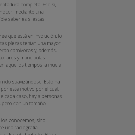
entadura completa. Eso sí,
conocer, mediante una
ible saber es si estas
ree que está en involución, lo
estas piezas tenían una mayor
 eran carnívoros y, además,
axilares y mandíbulas
en aquellos tiempos la muela
an ido suavizándose. Esto ha
 por este motivo por el cual,
 de cada caso, hay a personas
an, pero con un tamaño
e los conocemos, sino
e una radiografía
. No obstante, lo difícil es