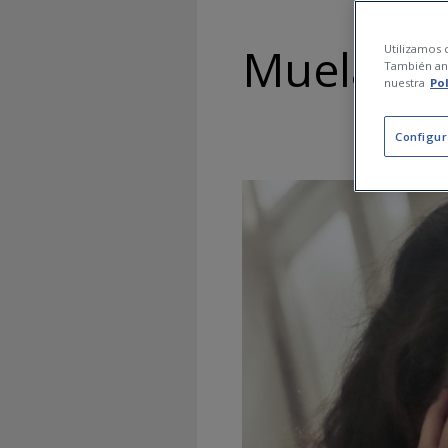
Muelas de
Utilizamos c
También ana
nuestra
Po
Configur