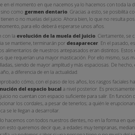
 que en el momento en que nacemos ya lo hacemos con toda la d
, sino como
germen dentario
. Gracias a esto, se posibilita 
 tienen o no muelas del juicio. Ahora bien, lo que no resulta pos
momento, para ello deberá esperarse unos años.
n con la
evolución de la muela del juicio
. Ciertamente, se c
ncia se mantiene, terminarán por
desaparecer
. En el pasado, 
itos alimentarios de nuestros antepasados eran distintos. Estos
dos que requerían una mayor masticación. Por ello mismo, sus m
adas, siendo de mayor amplitud y más espaciosas. De hecho, 
año, a diferencia de en la actualidad.
probado cómo, con el paso de los años, los rasgos faciales h
nución del espacio bucal
a nivel posterior. Es precisamente
 juicio no cuentan con espacio suficiente para salir. En función
upcionar los cordales, a pesar de tenerlos; a quién le erupcion
ca se le llegan a desarrollar.
, lo hacemos con todos nuestros dientes, no en la forma en qu
Con esto queremos decir que, a edades muy tempranas, mediant
ía, ya podemos saber si una persona tiene o no muela del juicio