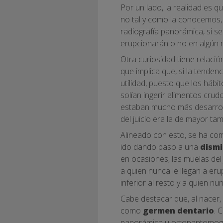
Por un lado, la realidad es
no tal y como la conocemos
radiografía panorámica, si se
erupcionarán o no en algún 
Otra curiosidad tiene relació
que implica que, si la tende
utilidad, puesto que los háb
solían ingerir alimentos cru
estaban mucho más desarroll
del juicio era la de mayor tam
Alineado con esto, se ha com
ido dando paso a una
dismi
en ocasiones, las muelas del
a quien nunca le llegan a er
inferior al resto y a quien nun
Cabe destacar que, al nacer
como
germen dentario
. 
panorámica u ortopantomograf