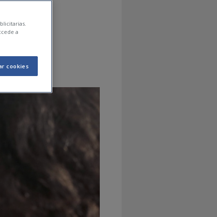
dades
licitarias.
ccede a
ar cookies