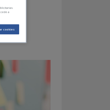
licitarias.
KING:
ccede a
S
ar cookies