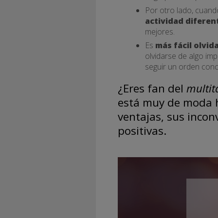
Por otro lado, cuando
actividad difere
mejores.
Es
más fácil olvid
olvidarse de algo im
seguir un orden conc
¿Eres fan del
multit
está muy de moda h
ventajas, sus incon
positivas.