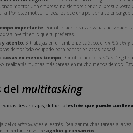
Cuando montas una empresa no siempre tienes el presupuesto p
ría. Por este motivo, lo ideal es que una persona se encargue 
tiempo importante
. Por otro lado, realizar varias actividades 
rás invertir en lo que tú prefieras.
uy atento
. Si trabajas en un ambiente caótico, el
multitasking
s
Estarás demasiado ocupado para pensar en otras cosas!
 cosas en menos tiempo
. Por otro lado, el
multitasking
te a
o: realizarás muchas más tareas en mucho menos tiempo. Esto
 del
multitasking
e varias desventajas, debido al
estrés que puede conlleva
ja del
multitasking
es el estrés. Realizar muchas tareas a la vez 
un importante nivel de
agobio y cansancio
.