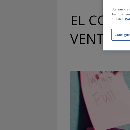
Utilizamos c
EL CONC
También ana
nuestra
Po
VENTAJA
Configur