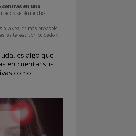
e centras en una
sultados serán mucho
s a la vez, es más probable
as las tareas con cuidado y
duda, es algo que
s en cuenta: sus
tivas como