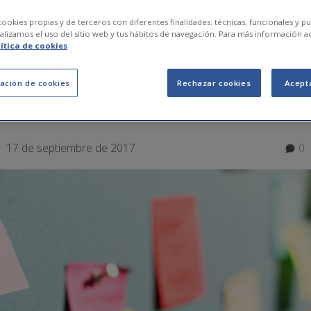
ookies propias y de terceros con diferentes finalidades: técnicas, funcionales y pub
EPTO DEL MULTITAS
lizamos el uso del sitio web y tus hábitos de navegación. Para más información a
lítica de cookies
S E INCONVENIENTE
ación de cookies
Rechazar cookies
Acept
17 de septiembre de 2017
0