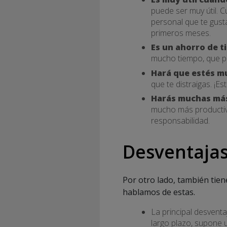
puede ser muy útil. 
personal que te gusta
primeros meses.
Es un ahorro de 
mucho tiempo, que pod
Hará que estés m
que te distraigas. ¡
Harás muchas más
mucho más productiv
responsabilidad.
Desventajas
Por otro lado, también tien
hablamos de estas.
La principal desventa
largo plazo, supone 