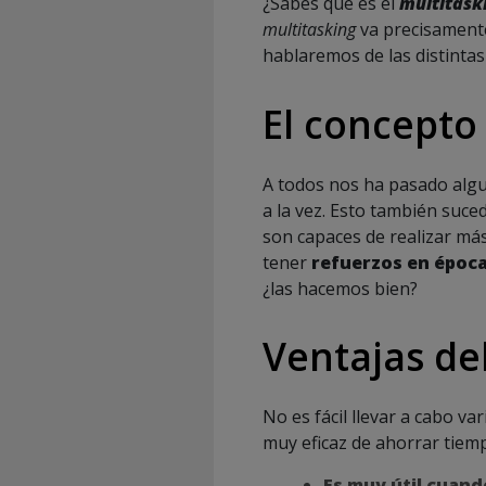
¿Sabes qué es el
multitask
multitasking
va precisamente
hablaremos de las distintas
El concepto
A todos nos ha pasado algu
a la vez. Esto también suc
son capaces de realizar más
tener
refuerzos en época
¿las hacemos bien?
Ventajas de
No es fácil llevar a cabo v
muy eficaz de ahorrar tiemp
Es muy útil cuand