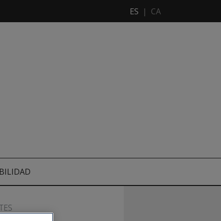
ES
|
CA
BILIDAD
TES