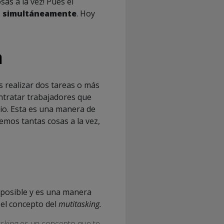
as a la vez! Pues el
as simultáneamente
. Hoy
a
 realizar dos tareas o más
ntratar trabajadores que
cio. Esta es una manera de
emos tantas cosas a la vez,
imposible y es una manera
 el concepto del
mutitasking.
asking
es un concepto que te