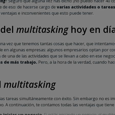
ing
? Seguro que alguna vez has dicho: ¡no puedo hacer 40 cos
 de eso: de hacerse cargo de
varias actividades o tare
 ventajas e inconvenientes que esto puede tener.
 del
multitasking
hoy en dí
na vez que tenemos tantas cosas que hacer, que intentamos
ede en algunas empresas: algunos empresarios optan por co
 de una de las actividades que se llevan a cabo en ese nego
s de más trabajo.
Pero, a la hora de la verdad, cuando hac
l
multitasking
arias tareas simultáneamente con éxito. Sin embargo no es 
o. A continuación, te contamos todas las ventajas que tiene
o inicias un negocio
. Si estás iniciando un negocio, el
multit