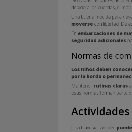
No todas las partes de la e
debido a las cuerdas, el movi
Una buena medida para nave
moverse
con libertad. De e
En
embarcaciones de ma
seguridad adicionales
pa
Normas de com
Los niños deben conocer
por la borda o permane
Mantener
rutinas claras
a
esas normas forman parte del
Actividades
Una travesía también
puede 