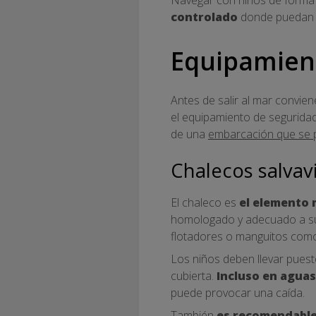
controlado
donde puedan di
Equipamient
Antes de salir al mar convien
el equipamiento de segurida
de una
embarcación que se p
Chalecos salvav
El chaleco es
el elemento 
homologado y adecuado a su p
flotadores o manguitos como
Los niños deben llevar puest
cubierta.
Incluso en aguas
puede provocar una caída.
También
es recomendable