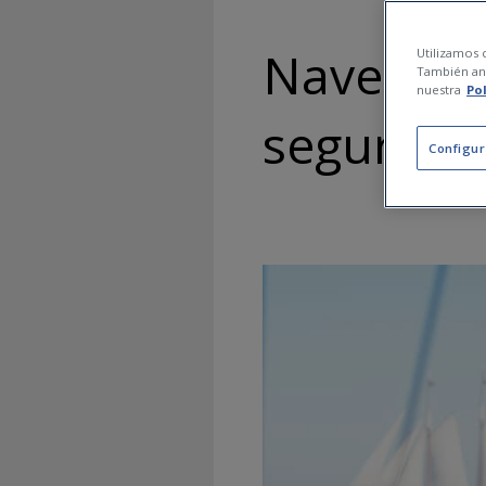
Navegar c
Utilizamos c
También ana
nuestra
Po
seguridad
Configur