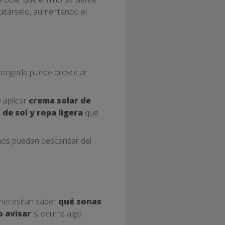
itárselo, aumentando el
olongada puede provocar
e aplicar
crema solar de
 de sol y ropa ligera
que
iños puedan descansar del
 necesitan saber
qué zonas
 avisar
si ocurre algo.