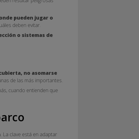
den resultar peligrosas
donde pueden jugar o
áles deben evitar.
ección o sistemas de
cubierta, no asomarse
nas de las más importantes.
más, cuando entienden que
barco
a
. La clave está en adaptar