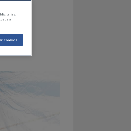
de
licitarias.
ccede a
ar cookies