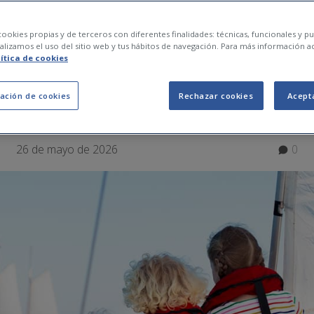
on niños: consejos 
ookies propias y de terceros con diferentes finalidades: técnicas, funcionales y pub
lizamos el uso del sitio web y tus hábitos de navegación. Para más información a
lítica de cookies
 esenciales
ación de cookies
Rechazar cookies
Acept
26 de mayo de 2026
0