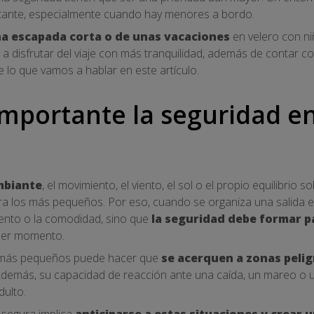
tante, especialmente cuando hay menores a bordo.
una escapada corta o de unas vacaciones
en velero con ni
a disfrutar del viaje con más tranquilidad, además de contar 
e lo que vamos a hablar en este artículo.
importante la seguridad e
mbiante
, el movimiento, el viento, el sol o el propio equilibrio
ra los más pequeños. Por eso, cuando se organiza una salida 
iento o la comodidad, sino que
la seguridad debe formar pa
mer momento.
os más pequeños puede hacer que
se acerquen a zonas pelig
Además, su capacidad de reacción ante una caída, un mareo o 
ulto.
 segura implica
anticiparse a estas situaciones y crear 