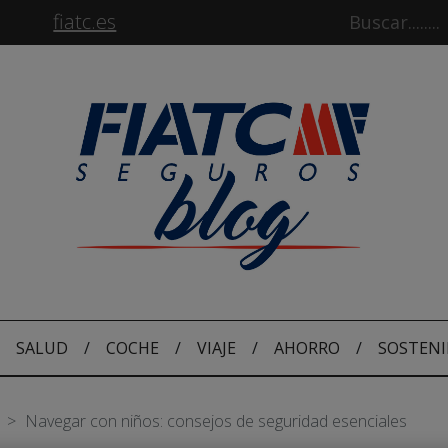
fiatc.es
SALUD
/
COCHE
/
VIAJE
/
AHORRO
/
SOSTENI
S
Navegar con niños: consejos de seguridad esenciales