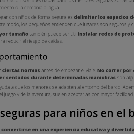
mbarcación son adecuadas para los menores. Algunas zonas pue
miento o la cercanía al agua.
gar con niños de forma segura es
delimitar los espacios 
ste modo, los pequeños entienden qué lugares son seguros y cu
yor tamaño
también puede ser útil
instalar redes de prot
ra reducir el riesgo de caídas.
portamiento
 ciertas normas
antes de empezar el viaje.
No correr por 
cer sentados durante determinadas maniobras
son algu
yuda a que los menores se adapten al entorno del barco. Ade
 juego y de la aventura, suelen aceptarlas con mayor facilidad.
 seguras para niños en el 
convertirse en una experiencia educativa y divertid