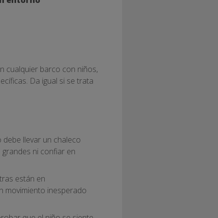
En cualquier barco con niños,
cíficas. Da igual si se trata
 debe llevar un chaleco
 grandes ni confiar en
tras están en
un movimiento inesperado
obar que el niño se siente