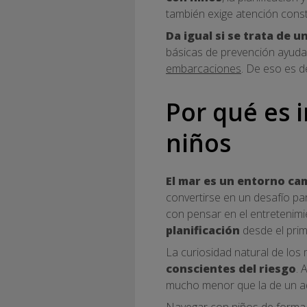
también exige atención cons
Da igual si se trata de 
básicas de prevención ayuda 
embarcaciones
. De eso es d
Por qué es 
niños
El mar es un entorno ca
convertirse en un desafío pa
con pensar en el entretenim
planificación
desde el pri
La curiosidad natural de l
conscientes del riesgo
. 
mucho menor que la de un ad
Navegar con niños de forma