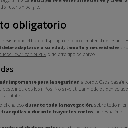
sfrutar sin peligro.
o obligatorio
e revisar que el barco disponga de todo el material necesario. 
d
debe adaptarse a su edad, tamaño y necesidades
espe
uede llevar con el PER
o de otro tipo de barco.
idas
más importante para la seguridad
a bordo. Cada pasajero
eso, incluidos los niños. No sirve utilizar modelos demasiado
 sustitutos.
o el chaleco
durante toda la navegación
, sobre todo mien
 tranquilas o durante trayectos cortos
, un resbalón o 
 probar el chaleco antes
de la
travesía en barco
para compr