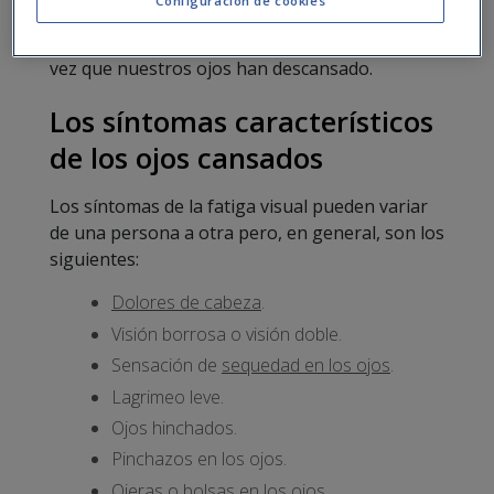
Configuración de cookies
Generalmente la fatiga visual o astenopía es
molesta, pero no es grave y desaparece una
vez que nuestros ojos han descansado.
Los síntomas característicos
de los ojos cansados
Los síntomas de la fatiga visual pueden variar
de una persona a otra pero, en general, son los
siguientes:
Dolores de cabeza
.
Visión borrosa o visión doble.
Sensación de
sequedad en los ojos
.
Lagrimeo leve.
Ojos hinchados.
Pinchazos en los ojos.
Ojeras o bolsas en los ojos.