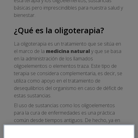
esta terapia y los oligoelementos, sustancias
básicas pero imprescindibles para nuestra salud y
bienestar.
¿Qué es la oligoterapia?
La oligoterapia es un tratamiento que se sitúa en
el marco de la
medicina natural
y que se basa
en la administración de los llamados
oligoelementos o elementos traza. Este tipo de
terapia se considera complementaria, es decir, se
utiliza como apoyo en el tratamiento de
desequilibrios del organismo en caso de déficit de
estas sustancias.
El uso de sustancias como los oligoelementos
para la cura de enfermedades es una práctica
común desde tiempos antiguos. De hecho, ya en
el siglo XVI Paracelso, considerado uno de los
padres de la medicina moderna, fue pionero en el