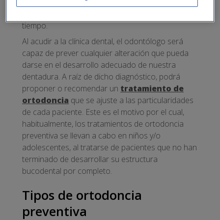
que se reduzca la probabilidad de que sus
consecuencias se agraven con el paso del
tiempo.
Al acudir a la clínica dental, el odontólogo será
capaz de prever cualquier alteración que pueda
darse en el desarrollo adecuado de nuestra
dentadura. A raíz de dicho diagnóstico, podrá
proponer o recomendar un
tratamiento de
ortodoncia
que se ajuste a las particularidades
de cada paciente. Este es el motivo por el cual,
habitualmente, los tratamientos de ortodoncia
preventiva se llevan a cabo en niños y/o
adolescentes, al tratarse de pacientes que no han
terminado de desarrollar su estructura
bucodental por completo.
Tipos de ortodoncia
preventiva