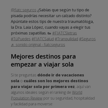
@fiatc.seguros
¿Sabías que según tu tipo de
pisada podrías necesitar un calzado distinto?
Apúntate estos tips de nuestra traumatóloga,
la Dra. Laia López, cuando vayas a elegir tus
próximas zapatillas. 👟
#FIATC5letras
#TúPuedes
#FIATCSalud
#Tranquilidad
#Seguros
♬ sonido original - fiatcseguros
Mejores destinos para
empezar a viajar sola
Si te preguntas
dónde ir de vacaciones
sola
o
cuáles son los mejores destinos
para viajar sola por primera vez
, aquí van
algunos ideales según el ranking de
World
Population Review
por su seguridad, hospitalidad
y facilidad para moverse: