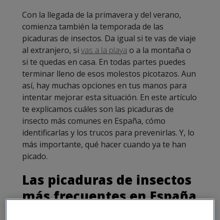
Con la llegada de la primavera y del verano,
comienza también la temporada de las
picaduras de insectos. Da igual si te vas de viaje
al extranjero, si
vas a la playa
o a la montaña o
si te quedas en casa. En todas partes puedes
terminar lleno de esos molestos picotazos. Aun
así, hay muchas opciones en tus manos para
intentar mejorar esta situación. En este artículo
te explicamos cuáles son las picaduras de
insecto más comunes en España, cómo
identificarlas y los trucos para prevenirlas. Y, lo
más importante, qué hacer cuando ya te han
picado.
Las picaduras de insectos
más frecuentes en España
En invierno los insectos están dormidos u