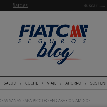
fiatc.es
SALUD
/
COCHE
/
VIAJE
/
AHORRO
/
SOSTENI
IDEAS SANAS PARA PICOTEO EN CASA CON AMIGOS