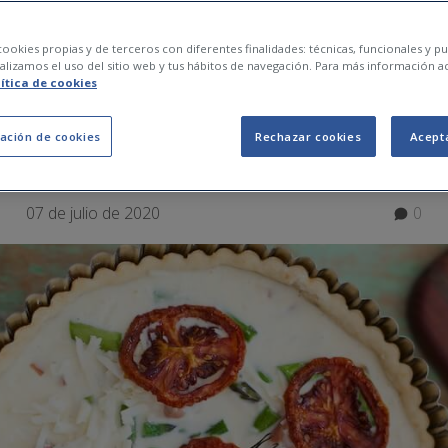
SANAS PARA PICOTE
ookies propias y de terceros con diferentes finalidades: técnicas, funcionales y pub
lizamos el uso del sitio web y tus hábitos de navegación. Para más información a
lítica de cookies
GOS
ación de cookies
Rechazar cookies
Acept
07 de julio de 2020
0