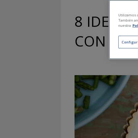
8 IDEAS 
Utilizamos c
También ana
nuestra
Po
CON AMI
Configur