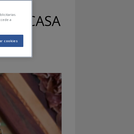
O EN CASA
licitarias.
ccede a
ar cookies