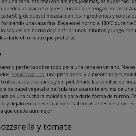
r en una cena informal con amigos. ¡Además, es súper fácil d
 puedes utilizar otro queso curado que tengas en casa). A
 cada 50 g de queso) mezcla bien los ingredientes y colócal
 formando una capa fina. Deja en el horno a 180ºC durante 
lo saques del horno deja enfriar unos minutos y luego con u
es darle el formato que prefieras.
o
 hacer y perfecta sobre todo para una cena en verano. Neces
ados,
semillas de lino
, una pizca de sal y pimienta negra moli
frutos secos troceados y sin piel. Añade las semillas de linaz
oja de papel vegetal o película transparente encima de una ta
ayuda de una cuchara moldéala para darle forma de turrón. 
ula y déjalo en la nevera al menos 4 horas antes de servir. S
ara que quede aun mejor.
mozzarella y tomate