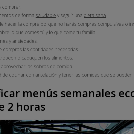
s comprar.
imentos de forma
saludable
y seguir una
dieta sana
.
 de
hacer la compra
porque no harás compras compulsivas o inn
obre lo que comes tú y lo que come tu familia.
nes y ansiedades.
e compras las cantidades necesarias.
stropeen o caduquen los alimentos.
 aprovechar las sobras de comida.
d de cocinar con antelación y tener las comidas que se pueden 
ficar menús semanales e
e 2 horas