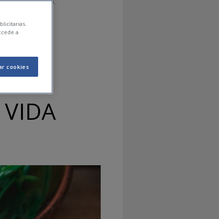
CARSE LA VIDA
licitarias.
ccede a
ES
ar cookies
LA
 VIDA