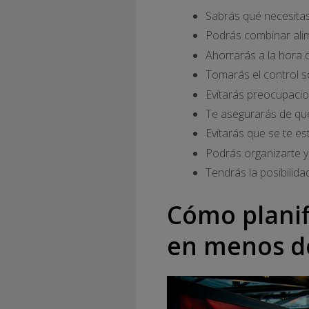
Sabrás qué necesita
Podrás combinar al
Ahorrarás a la hora
Tomarás el control s
Evitarás preocupacio
Te asegurarás de qu
Evitarás que se te e
Podrás organizarte y
Tendrás la posibilida
Cómo plani
en menos d