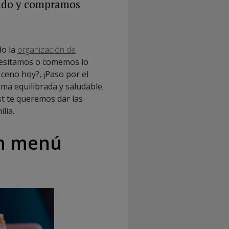
cado y compramos
do la
organización de
esitamos o comemos lo
eno hoy?, ¡Paso por el
ma equilibrada y saludable.
st te queremos dar las
lia.
 un menú