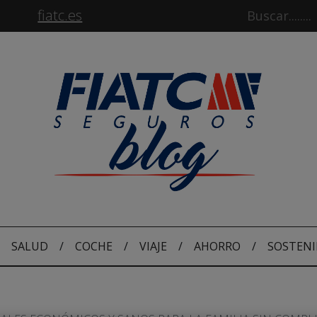
fiatc.es
SALUD
/
COCHE
/
VIAJE
/
AHORRO
/
SOSTENI