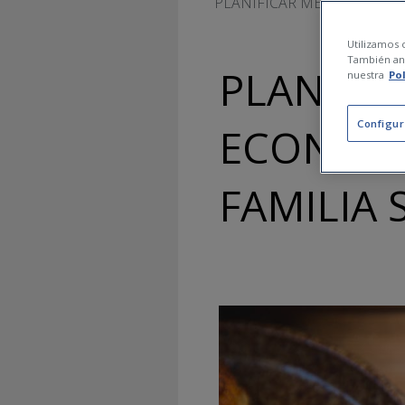
PLANIFICAR MENÚS SEMANA
Utilizamos c
También ana
PLANIFI
nuestra
Po
Configur
ECONÓMI
FAMILIA 