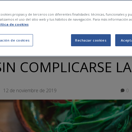
LES ECONÓMICOS Y SANOS PARA LA FAMILIA SIN COMPLI
ookies propias y de terceros con diferentes finalidades: técnicas, funcionales y pub
lizamos el uso del sitio web y tus hábitos de navegación. Para más información a
CAR MENÚS SEMANAL
lítica de cookies
ación de cookies
Rechazar cookies
Acept
COS Y SANOS PARA 
SIN COMPLICARSE LA
12 de noviembre de 2019
0