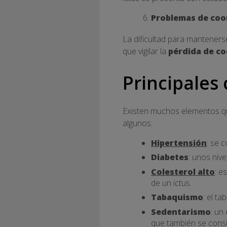
Problemas de coo
La dificultad para mantenerse
que vigilar la
pérdida de c
Principales 
Existen muchos elementos qu
algunos:
Hipertensión
: se 
Diabetes
: unos niv
Colesterol alto
: e
de un ictus.
Tabaquismo
: el t
Sedentarismo
: un
que también se consid