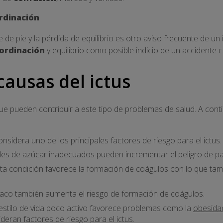
rdinación
 de pie y la pérdida de equilibrio es otro aviso frecuente de un 
oordinación
y equilibrio como posible indicio de un accidente 
causas del ictus
e pueden contribuir a este tipo de problemas de salud. A con
considera uno de los principales factores de riesgo para el ictus.
eles de azúcar inadecuados pueden incrementar el peligro de p
sta condición favorece la formación de coágulos con lo que tam
abaco también aumenta el riesgo de formación de coágulos.
 estilo de vida poco activo favorece problemas como la
obesida
eran factores de riesgo para el ictus.