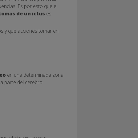
encias. Es por esto que el
ntomas de un ictus
es
los y qué acciones tomar en
neo
en una determinada zona
la parte del cerebro
 que obstruye un vaso