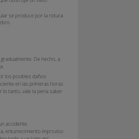
ular se produce por la rotura
ebro.
o gradualmente. De hecho, a
za.
cir los posibles daños
aciente en las primeras horas
r lo tanto, vale la pena saber
 un accidente
ra, entumecimiento improviso
bre todo a un lado del