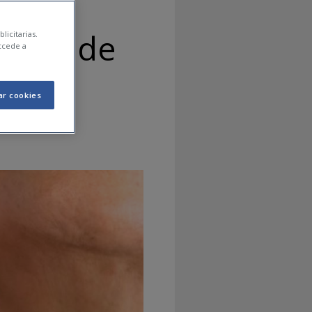
tomas de
licitarias.
ccede a
ar cookies