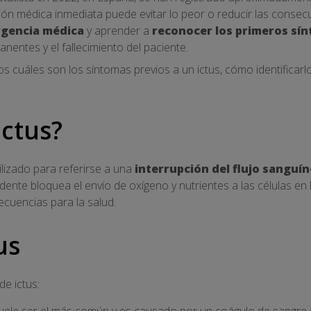
n médica inmediata puede evitar lo peor o reducir las consecu
gencia médica
y aprender a
reconocer los primeros sí
nentes y el fallecimiento del paciente.
os cuáles son los síntomas previos a un ictus, cómo identificar
ictus?
ilizado para referirse a una
interrupción del flujo sanguí
idente bloquea el envío de oxígeno y nutrientes a las células en 
cuencias para la salud.
tus
de ictus:
suele ser el más común y es causado por un coágulo de sangre