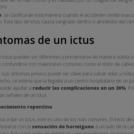
bro.
o
: se clasifica de esta manera cuando el accidente cerebrovasc
. Este tipo de ictus causa sangrado dentro o alrededor del cer
ntomas de un ictus
 ictus pueden ser diferentes y presentarse de manera súbita 
ede confundirse con malestares comunes como el dolor de cabe
r sus síntomas previos puede ser clave para salvar vidas y redu
echo, se estima que la llegada a un centro hospitalario de un p
 puede ayudar a
reducir las complicaciones en un 30%
. Po
as señales de un ictus.
mecimiento repentino
va a dar un ictus, este es uno de los más comunes. El inicio de
festarse con la
sensación de hormigueo
a un lado de la ca
 cara. Esta sensación de debilidad y entumecimiento aparece so