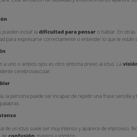
ión
 pueden incluir la
dificultad para pensar
o hablar. En otras
tad para expresarse correctamente o entender lo que le están d
ión
ón a uno o ambos ojos es otro síntoma previo al ictus. La
visió
idente cerebrovascular.
blar
la, la persona puede ser incapaz de repetir una frase sencilla y
 palabras.
intenso
al de un ictus suele ser muy intenso y aparece de improviso. 
o de
confusión
, mareos y vómitos.