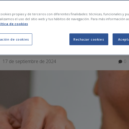
on los primeros sín
ookies propias y de terceros con diferentes finalidades: técnicas, funcionales y pub
lizamos el uso del sitio web y tus hábitos de navegación. Para más información a
lítica de cookies
ación de cookies
Rechazar cookies
Acept
17 de septiembre de 2024
0