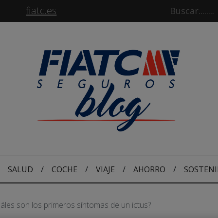
fiatc.es
SALUD
/
COCHE
/
VIAJE
/
AHORRO
/
SOSTENI
áles son los primeros síntomas de un ictus?