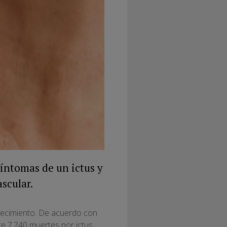
íntomas de un ictus y
scular.
allecimiento. De acuerdo con
e 7.740 muertes por ictus.