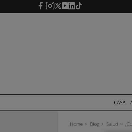
Saltar al contenido principal
CASA
/
Home
Blog
Salud
¿Cu