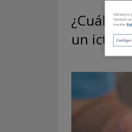
¿Cuáles s
Utilizamos c
También ana
nuestra
Po
un ictus?
Configur