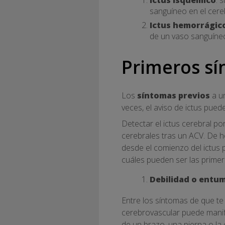
sanguíneo en el cere
Ictus hemorrágic
de un vaso sanguíneo
Primeros sí
Los
síntomas previos
a un
veces, el aviso de ictus pu
Detectar el ictus cerebral po
cerebrales tras un ACV. De h
desde el comienzo del ictus
cuáles pueden ser las primer
Debilidad o entu
Entre los síntomas de que te 
cerebrovascular puede mani
de un brazo, una pierna o la