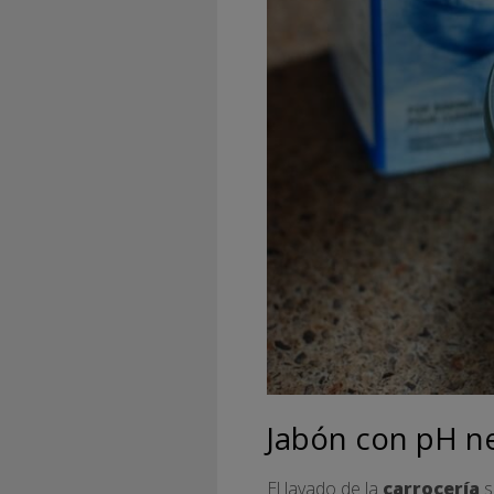
Jabón con pH n
El lavado de la
carrocería
s