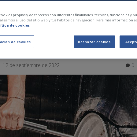
 para la limpieza de
ookies propias y de terceros con diferentes finalidades: técnicas, funcionales y pub
lizamos el uso del sitio web y tus hábitos de navegación. Para más información a
lítica de cookies
: consejos y errores a
ación de cookies
Rechazar cookies
Acept
12 de septiembre de 2022
0