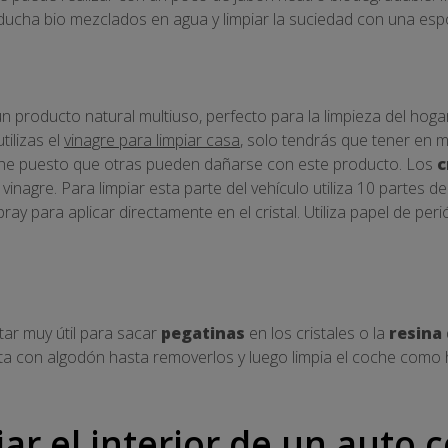
ucha bio mezclados en agua y limpiar la suciedad con una espo
un producto natural multiuso, perfecto para la limpieza del hoga
ilizas el
vinagre para limpiar casa
, solo tendrás que tener en m
che puesto que otras pueden dañarse con este producto. Los
c
vinagre. Para limpiar esta parte del vehículo utiliza 10 partes d
spray para aplicar directamente en el cristal. Utiliza papel de pe
ltar muy útil para sacar
pegatinas
en los cristales o la
resina
ota con algodón hasta removerlos y luego limpia el coche como
ar el interior de un auto 