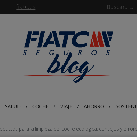
fiatc.es
SALUD
/
COCHE
/
VIAJE
/
AHORRO
/
SOSTENI
oductos para la limpieza del coche ecológica: consejos y errore