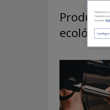
Productos
Utilizamos c
También ana
nuestra
Po
ecológica
Configur