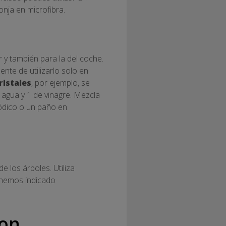
nja en microfibra.
r y también para la del coche.
ente de utilizarlo solo en
ristales
, por ejemplo, se
e agua y 1 de vinagre. Mezcla
riódico o un paño en
de los árboles. Utiliza
 hemos indicado
con