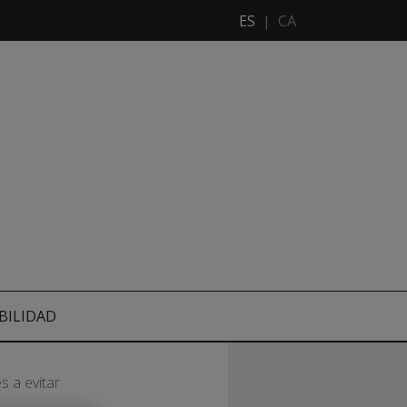
ES
|
CA
BILIDAD
s a evitar