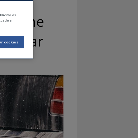
l coche
licitarias.
ccede a
 evitar
ar cookies