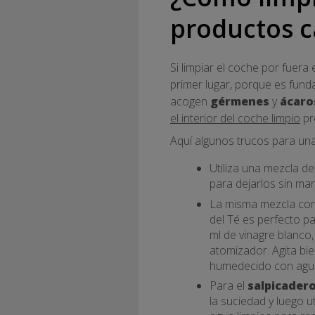
productos c
Si limpiar el coche por fuera
primer lugar, porque es fund
acogen
gérmenes
y
ácaro
el interior del coche limpio
pre
Aquí algunos trucos para una 
Utiliza una mezcla de
para dejarlos sin ma
La misma mezcla con
del Té es perfecto p
ml de vinagre blanco
atomizador. Agita bi
humedecido con agu
Para el
salpicader
la suciedad y luego u