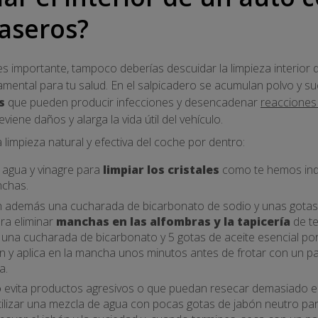
aseros?
 es importante, tampoco deberías descuidar la limpieza interior 
amental para tu salud. En el salpicadero se acumulan polvo y s
s
que pueden producir infecciones y desencadenar
reacciones 
viene daños y alarga la vida útil del vehículo.
limpieza natural y efectiva del coche por dentro:
 agua y vinagre para
limpiar los cristales
como te hemos indi
nchas.
 además una cucharada de bicarbonato de sodio y unas gotas d
ara eliminar
manchas en las alfombras y la tapicería
de te
, una cucharada de bicarbonato y 5 gotas de aceite esencial por
en y aplica en la mancha unos minutos antes de frotar con un 
a.
o
evita productos agresivos o que puedan resecar demasiado el m
tilizar una mezcla de agua con pocas gotas de jabón neutro para 