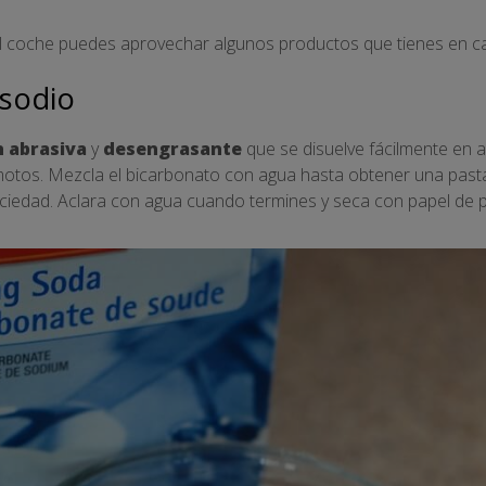
del coche puedes aprovechar algunos productos que tienes en c
 sodio
n abrasiva
y
desengrasante
que se disuelve fácilmente en ag
otos. Mezcla el bicarbonato con agua hasta obtener una pasta y
uciedad. Aclara con agua cuando termines y seca con papel de p