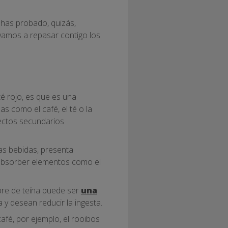
 has probado, quizás,
 vamos a repasar contigo los
é rojo, es que es una
s como el café, el té o la
ectos secundarios
tas bebidas, presenta
absorber elementos como el
ibre de teína puede ser
una
y desean reducir la ingesta.
 café, por ejemplo, el rooibos