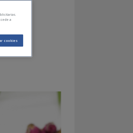
de
licitarias.
ccede a
s
ar cookies