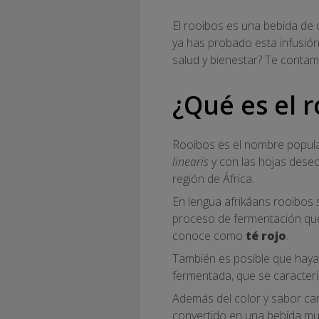
El rooibos es una bebida de 
ya has probado esta infusió
salud y bienestar? Te contam
¿Qué es el 
Rooibos es el nombre popula
linearis
y con las hojas dese
región de África.
En lengua afrikáans rooibos si
proceso de fermentación que 
conoce como
té rojo
.
También es posible que haya
fermentada, que se caracteriz
Además del color y sabor cara
convertido en una bebida muy