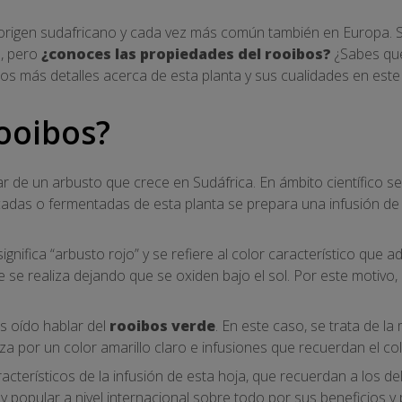
origen sudafricano y cada vez más común también en Europa. Si 
n, pero
¿conoces las propiedades del rooibos?
¿Sabes qué
os más detalles acerca de esta planta y sus cualidades en este 
rooibos?
r de un arbusto que crece en Sudáfrica. En ámbito científico 
cadas o fermentadas de esta planta se prepara una infusión d
gnifica “arbusto rojo” y se refiere al color característico que ad
se realiza dejando que se oxiden bajo el sol. Por este motivo,
s oído hablar del
rooibos verde
. En este caso, se trata de l
a por un color amarillo claro e infusiones que recuerdan el col
cterísticos de la infusión de esta hoja, que recuerdan a los del
 popular a nivel internacional sobre todo por sus beneficios y