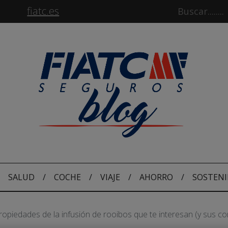
fiatc.es
SALUD
/
COCHE
/
VIAJE
/
AHORRO
/
SOSTENI
ropiedades de la infusión de rooibos que te interesan (y sus co