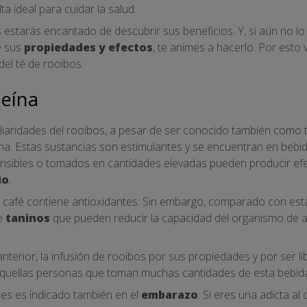
ta ideal para cuidar la salud.
s estarás encantado de descubrir sus beneficios. Y, si aún no lo
e sus
propiedades y efectos
, te animes a hacerlo. Por esto
del té de rooibos.
teína
iaridades del rooibos, a pesar de ser conocido también como t
na. Estas sustancias son estimulantes y se encuentran en bebida
nsibles o tomados en cantidades elevadas pueden producir ef
io
.
o el café contiene antioxidantes. Sin embargo, comparado con es
e
taninos
que pueden reducir la capacidad del organismo de 
nterior, la infusión de rooibos por sus propiedades y por ser l
quellas personas que toman muchas cantidades de esta bebida 
es es indicado también en el
embarazo
. Si eres una adicta al