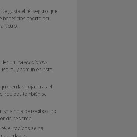
te gusta el té, seguro que
 beneficios aporta a tu
artículo.
se denomina
Aspalathus
e uso muy común en esta
quieren las hojas tras el
 el rooibos también se
a misma hoja de rooibos, no
or del té verde.
 té, el rooibos se ha
 propiedades.