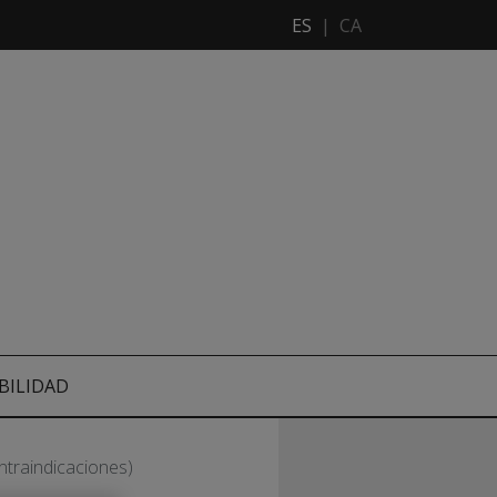
ES
|
CA
BILIDAD
ntraindicaciones)