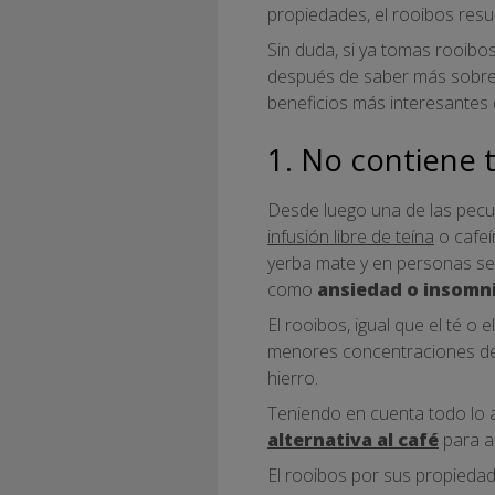
propiedades, el rooibos resul
Sin duda, si ya tomas rooibo
después de saber más sobr
beneficios más interesantes 
1. No contiene 
Desde luego una de las pecul
infusión libre de teína
o cafeí
yerba mate y en personas se
como
ansiedad o insomn
El rooibos, igual que el té 
menores concentraciones d
hierro.
Teniendo en cuenta todo lo a
alternativa al café
para a
El rooibos por sus propiedad