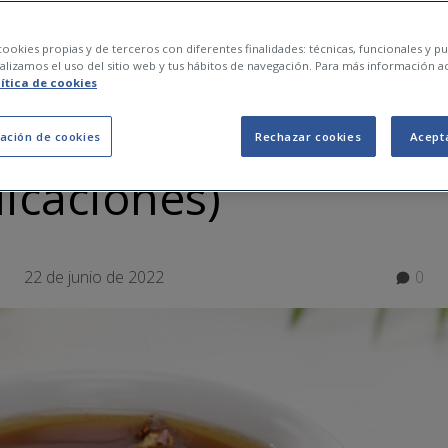
ades de la infusión 
ookies propias y de terceros con diferentes finalidades: técnicas, funcionales y pub
lizamos el uso del sitio web y tus hábitos de navegación. Para más información a
lítica de cookies
ue te interesan (y su
ación de cookies
Rechazar cookies
Acept
icaciones)
22 de junio de 2022
0