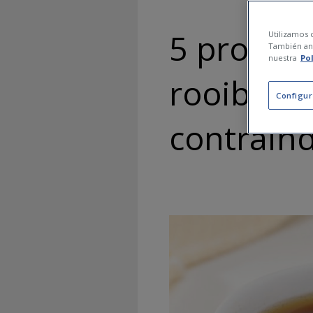
5 propied
Utilizamos c
También ana
nuestra
Po
rooibos q
Configur
contraind