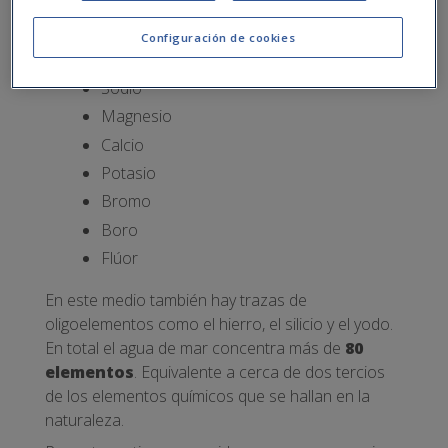
encontramos:
Configuración de cookies
Cloro
Sodio
Magnesio
Calcio
Potasio
Bromo
Boro
Flúor
En este medio también hay trazas de
oligoelementos como el hierro, el silicio y el yodo.
En total el agua de mar concentra más de
80
elementos
. Equivalente a cerca de dos tercios
de los elementos químicos que se hallan en la
naturaleza.