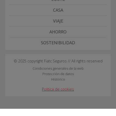
CASA
VIAJE
AHORRO
SOSTENIBILIDAD
© 2025 copyright Fiatc Seguros // All rights reserved
Condiciones generales de la web
Protección de datos
Histórico
Política de cookies