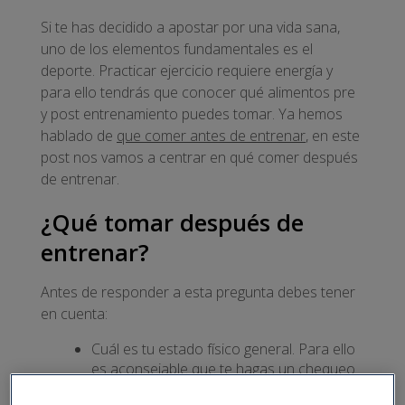
Si te has decidido a apostar por una vida sana,
uno de los elementos fundamentales es el
deporte. Practicar ejercicio requiere energía y
para ello tendrás que conocer qué alimentos pre
y post entrenamiento puedes tomar. Ya hemos
hablado de
que comer antes de entrenar
, en este
post nos vamos a centrar en qué comer después
de entrenar.
¿Qué tomar después de
entrenar?
Antes de responder a esta pregunta debes tener
en cuenta:
Cuál es tu estado físico general. Para ello
es aconsejable que te hagas un chequeo
médico.