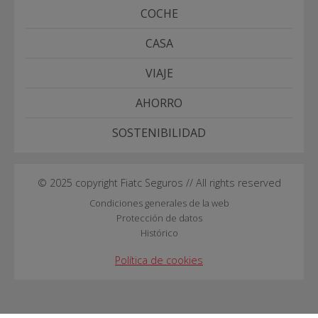
COCHE
CASA
VIAJE
AHORRO
SOSTENIBILIDAD
© 2025 copyright Fiatc Seguros // All rights reserved
Condiciones generales de la web
Protección de datos
Histórico
Política de cookies