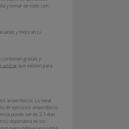
ieta y tomar de todo con
esarias y mejoran tu
e contienen grasas y
de azúcar
que existen para
os anaeróbicos. Lo ideal
ies de ejercicios anaeróbicos
uencia puede ser de 2-3 días
entos) dependerá de los
nal quien indique una rutina