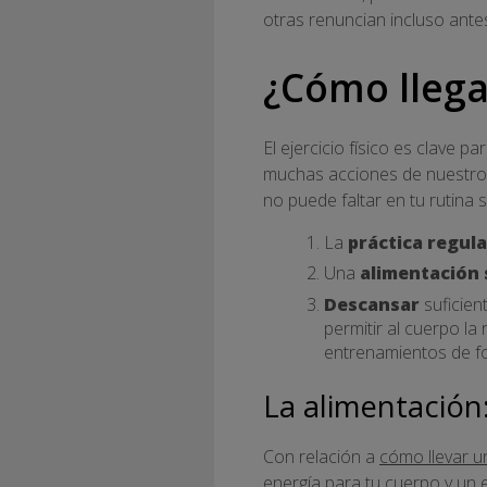
otras renuncian incluso antes
¿Cómo llega
El ejercicio físico es clave p
muchas acciones de nuestro d
no puede faltar en tu rutina s
La
práctica regula
Una
alimentación
Descansar
suficien
permitir al cuerpo l
entrenamientos de f
La alimentación
Con relación a
cómo llevar u
energía para tu cuerpo y un e