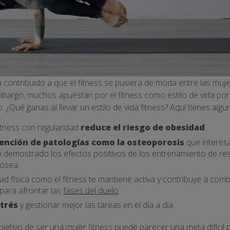
contribuido a que el fitness se pusiera de moda entre las muje
bargo, muchos apuestan por el fitness como estilo de vida por 
. ¿Qué ganas al llevar un estilo de vida fitness? Aquí tienes alg
itness con regularidad
reduce el
riesgo de obesidad
.
ención de patologías
como la
osteoporosis
que interesa
 demostrado los efectos positivos de los entrenamiento de resi
 ósea.
dad física como el fitness te mantiene activa y contribuye a com
 para afrontar las
fases del duelo
.
trés
y gestionar mejor las tareas en el día a día.
bjetivo de ser una mujer fitness puede parecer una meta difícil