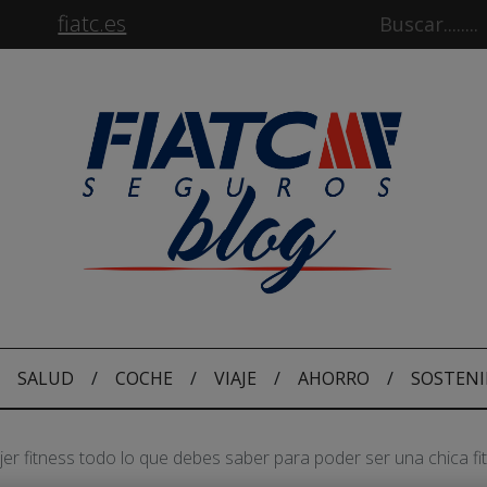
fiatc.es
SALUD
/
COCHE
/
VIAJE
/
AHORRO
/
SOSTENI
er fitness todo lo que debes saber para poder ser una chica fi