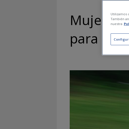
Mujer fit
Utilizamos c
También ana
nuestra
Po
para pode
Configur