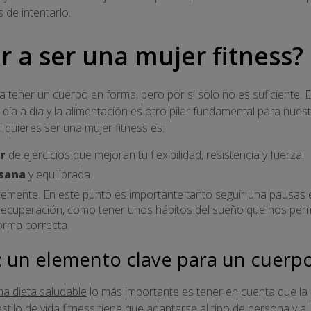
 de intentarlo.
r a ser una mujer fitness?
ara tener un cuerpo en forma, pero por si solo no es suficiente. 
ía a día y la alimentación es otro pilar fundamental para nuest
i quieres ser una mujer fitness es:
r
de ejercicios que mejoran tu flexibilidad, resistencia y fuerza.
 sana
y equilibrada.
temente. En este punto es importante tanto seguir una pausas
a recuperación, como tener unos
hábitos del sueño
que nos perm
orma correcta.
: un elemento clave para un cuerpo
na dieta saludable
lo más importante es tener en cuenta que la 
stilo de vida fitness tiene que adaptarse al tipo de persona y a