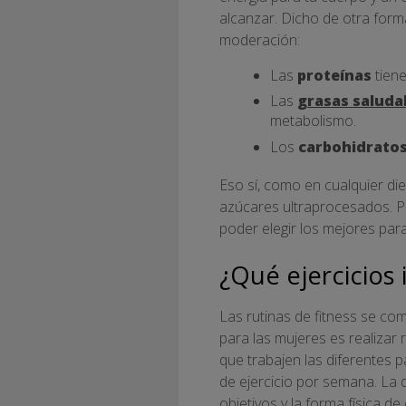
alcanzar. Dicho de otra form
moderación:
Las
proteínas
tiene
Las
grasas saluda
metabolismo.
Los
carbohidrato
Eso sí, como en cualquier d
azúcares ultraprocesados. 
poder elegir los mejores par
¿Qué ejercicios 
Las rutinas de fitness se c
para las mujeres es realizar 
que trabajen las diferentes p
de ejercicio por semana. La d
objetivos y la forma física 