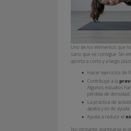
Uno de los elementos que ha 
sano que se consigue. Sin em
aporta a corto y a largo plazo
Hacer ejercicios de f
Contribuye a la
prev
Algunos estudios han
pérdida de densidad
La práctica de activi
apatía y es de ayuda
Ayuda a reducir el
es
No obstante, plantearse el o