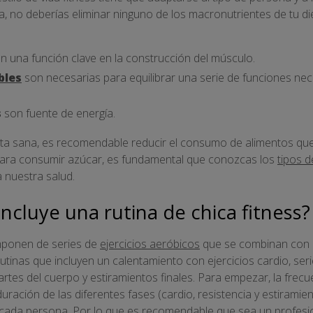
a, no deberías eliminar ninguno de los macronutrientes de tu d
n una función clave en la construcción del músculo.
bles
son necesarias para equilibrar una serie de funciones nec
s
son fuente de energía.
ieta sana, es recomendable reducir el consumo de alimentos qu
Para consumir azúcar, es fundamental que conozcas los
tipos 
a nuestra salud.
incluye una rutina de chica fitness?
omponen de series de
ejercicios aeróbicos
que se combinan con l
rutinas que incluyen un calentamiento con ejercicios cardio, ser
artes del cuerpo y estiramientos finales. Para empezar, la frec
uración de las diferentes fases (cardio, resistencia y estirami
de cada persona. Por lo que es recomendable que sea un profesio