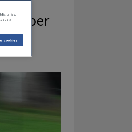
es saber
licitarias.
ccede a
ss
ar cookies