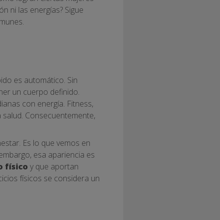
n ni las energías? Sigue
omunes.
ido es automático. Sin
ner un cuerpo definido.
dianas con energía. Fitness,
ena salud. Consecuentemente,
enestar. Es lo que vemos en
 embargo, esa apariencia es
o físico
y que aportan
icios físicos se considera un