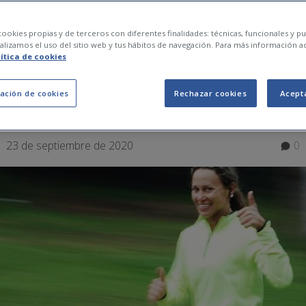
ness todo lo que deb
ookies propias y de terceros con diferentes finalidades: técnicas, funcionales y pub
lizamos el uso del sitio web y tus hábitos de navegación. Para más información a
lítica de cookies
r ser una chica fitne
ación de cookies
Rechazar cookies
Acept
23 de septiembre de 2020
0