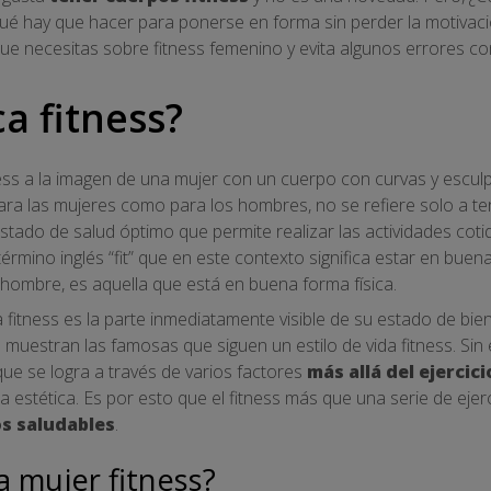
Qué hay que hacer para ponerse en forma sin perder la motivació
ue necesitas sobre fitness femenino y evita algunos errores c
a fitness?
ness a la imagen de una mujer con un cuerpo con curvas y esculp
para las mujeres como para los hombres, no se refiere solo a te
stado de salud óptimo que permite realizar las actividades coti
 término inglés “fit” que en este contexto significa estar en bu
 hombre, es aquella que está en buena forma física.
a fitness es la parte inmediatamente visible de su estado de bi
 muestran las famosas que siguen un estilo de vida fitness. Sin
 que se logra a través de varios factores
más allá del ejercici
estética. Es por esto que el fitness más que una serie de ejerc
s saludables
.
a mujer fitness?