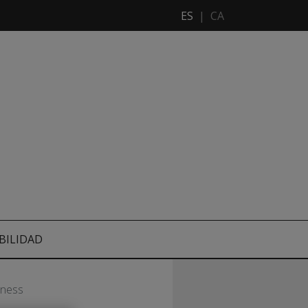
ES
|
CA
BILIDAD
tness