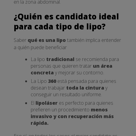
en la zona abdominal.
¿Quién es candidato ideal
para cada tipo de lipo?
Saber
qué es una lipo
también implica entender
a quién puede beneficiar
La lipo
tradicional
se recomienda para
personas que quieren tratar
un área
concreta
y mejorar su contorno.
La Lipo
360
está pensada para quienes
desean trabajar
toda la cintura
y
conseguir un resultado uniforme.
El
lipoláser
es perfecto para quienes
prefieren un procedimiento
menos
invasivo y con recuperación más
rápida.
Eso sí, en todos los casos el mejor candidato es