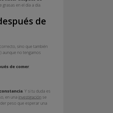
grasas en el día a día.
 después de
orrecto, sino que también
as) aunque no tengamos
pués de comer
.
constancia
. Y si tu duda es
so, en una
investigación
se
rder peso que esperar una