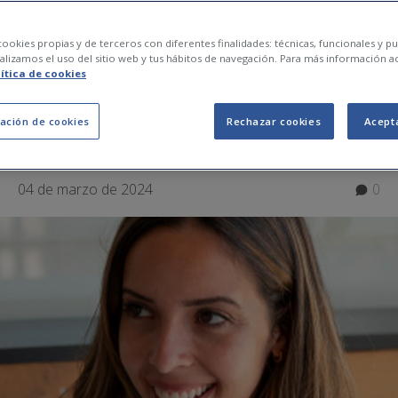
que debes hacer just
ookies propias y de terceros con diferentes finalidades: técnicas, funcionales y pub
lizamos el uso del sitio web y tus hábitos de navegación. Para más información a
lítica de cookies
 para no engordar
ación de cookies
Rechazar cookies
Acept
04 de marzo de 2024
0