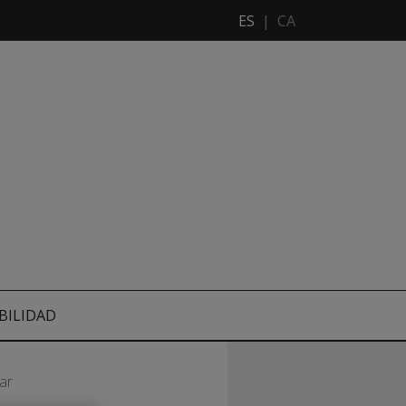
ES
|
CA
BILIDAD
ar