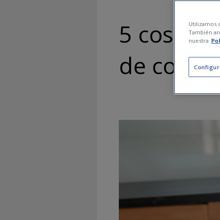
5 cosas 
Utilizamos c
También ana
nuestra
Po
de comer
Configur