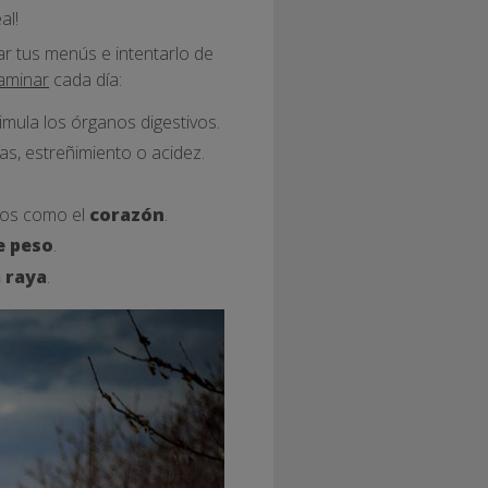
al!
isar tus menús e intentarlo de
aminar
cada día:
imula los órganos digestivos.
as, estreñimiento o acidez.
nos como el
corazón
.
e peso
.
 raya
.