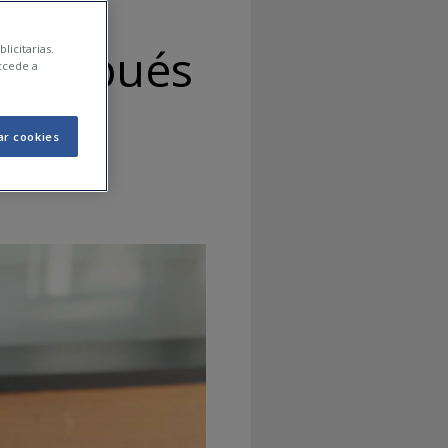
o después
licitarias.
ccede a
ar cookies