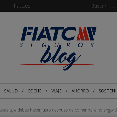
fiatc.es
SALUD
/
COCHE
/
VIAJE
/
AHORRO
/
SOSTENI
osas que debes hacer justo después de comer para no engord