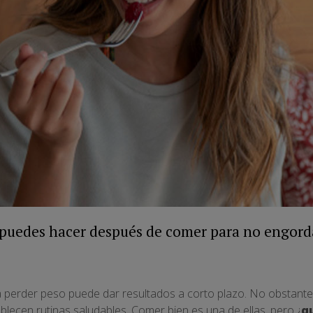
puedes hacer después de comer para no engordar
 perder peso puede dar resultados a corto plazo. No obstante, 
blecen rutinas saludables. Comer bien es una de ellas, pero ¿
q