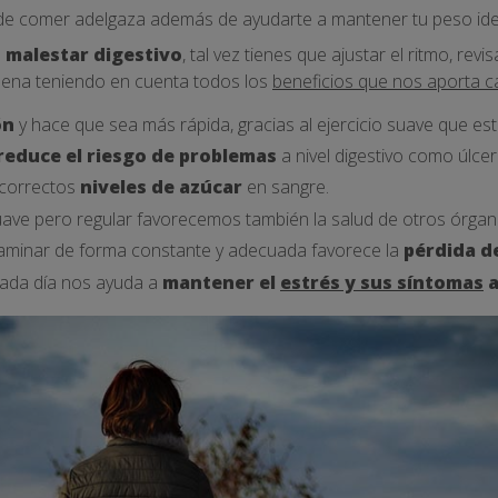
e comer adelgaza además de ayudarte a mantener tu peso ide
e
malestar digestivo
, tal vez tienes que ajustar el ritmo, rev
pena teniendo en cuenta todos los
beneficios que nos aporta c
ón
y hace que sea más rápida, gracias al ejercicio suave que est
reduce el riesgo de problemas
a nivel digestivo como úlcer
 correctos
niveles de azúcar
en sangre.
uave pero regular favorecemos también la salud de otros órga
caminar de forma constante y adecuada favorece la
pérdida d
cada día nos ayuda a
mantener el
estrés y sus síntomas
a