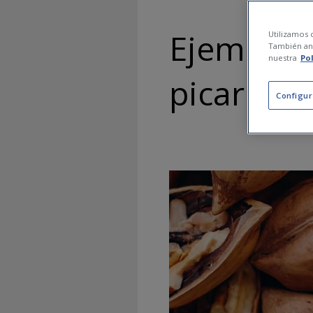
Ejemplos
Utilizamos c
También ana
nuestra
Po
picar ent
Configur