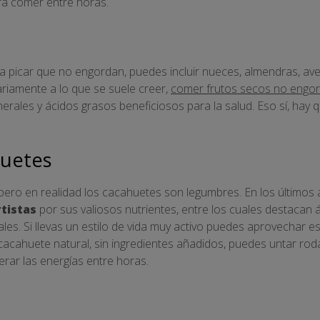
a comer entre horas.
 picar que no engordan, puedes incluir nueces, almendras, ave
ariamente a lo que se suele creer,
comer frutos secos no engo
inerales y ácidos grasos beneficiosos para la salud. Eso sí, ha
uetes
pero en realidad los cacahuetes son legumbres. En los últimos 
rtistas
por sus valiosos nutrientes, entre los cuales destacan 
rales. Si llevas un estilo de vida muy activo puedes aprovechar e
cacahuete natural, sin ingredientes añadidos, puedes untar ro
rar las energías entre horas.