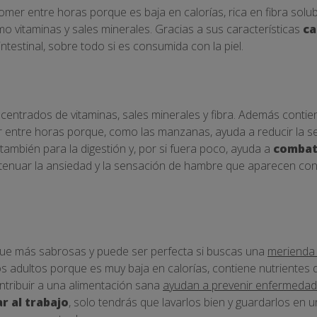
omer entre horas porque es baja en calorías, rica en fibra solub
mo vitaminas y sales minerales. Gracias a sus características
ca
intestinal, sobre todo si es consumida con la piel.
centrados de vitaminas, sales minerales y fibra. Además conti
 entre horas porque, como las manzanas, ayuda a reducir la 
también para la digestión y, por si fuera poco, ayuda a
combati
 atenuar la ansiedad y la sensación de hambre que aparecen co
sque más sabrosas y puede ser perfecta si buscas una
merienda 
os adultos porque es muy baja en calorías, contiene nutrientes 
ntribuir a una alimentación sana
ayudan a prevenir enfermeda
r al trabajo
, solo tendrás que lavarlos bien y guardarlos en un