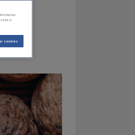
para
licitarias.
ccede a
ar
ar cookies