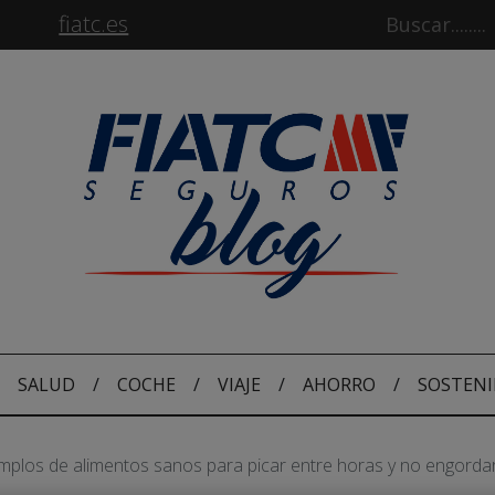
fiatc.es
SALUD
/
COCHE
/
VIAJE
/
AHORRO
/
SOSTENI
mplos de alimentos sanos para picar entre horas y no engorda