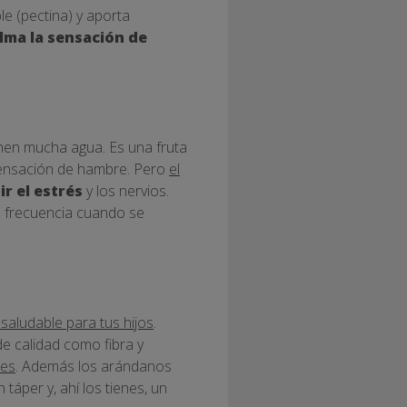
le (pectina) y aporta
lma la sensación de
enen mucha agua. Es una fruta
sensación de hambre. Pero
el
r el estrés
y los nervios.
n frecuencia cuando se
saludable para tus hijos
.
de calidad como fibra y
des
. Además los arándanos
 táper y, ahí los tienes, un