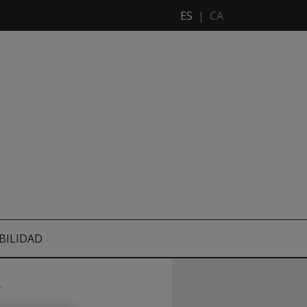
ES
|
CA
BILIDAD
r