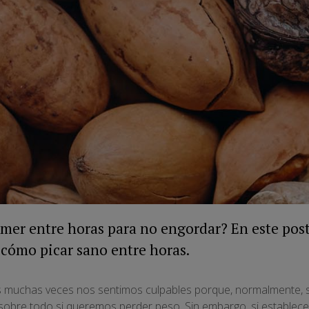
omer entre horas para no engordar? En este pos
 cómo picar sano entre horas.
muchas veces nos sentimos culpables porque, normalmente, s
sobre todo si queremos perder peso. Sin embargo, si establece