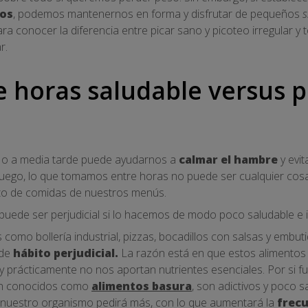
nos
, podemos mantenernos en forma y disfrutar de pequeños
s
ara conocer la diferencia entre picar sano y picoteo irregular 
r.
 horas saludable versus p
o a media tarde puede ayudarnos a
calmar el hambre
y evi
luego, lo que tomamos entre horas no puede ser cualquier cos
to de comidas de nuestros menús.
puede ser perjudicial si lo hacemos de modo poco saludable e i
como bollería industrial, pizzas, bocadillos con salsas y embut
 de
hábito perjudicial.
La razón está en que estos alimentos h
y prácticamente no nos aportan nutrientes esenciales. Por si f
ién conocidos como
alimentos basura
, son adictivos y poco 
, nuestro organismo pedirá más, con lo que aumentará la
frecu