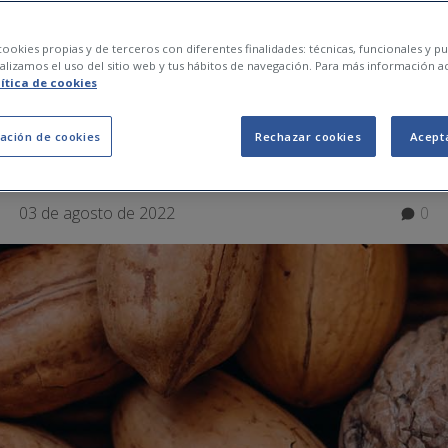
 de alimentos sanos 
ookies propias y de terceros con diferentes finalidades: técnicas, funcionales y pub
lizamos el uso del sitio web y tus hábitos de navegación. Para más información a
lítica de cookies
re horas y no engord
ación de cookies
Rechazar cookies
Acept
03 de agosto de 2022
0