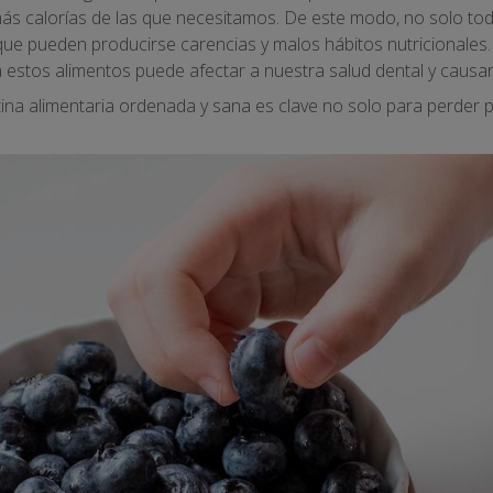
 calorías de las que necesitamos. De este modo, no solo t
 que pueden producirse carencias y malos hábitos nutricionales
estos alimentos puede afectar a nuestra salud dental y causar
tina alimentaria ordenada y sana es clave no solo para perder 