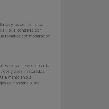
llanas y los demás frutos
rda
. Por el contrario, son
y que tomarlos con moderación
años se han convertido en la
ácidos grasos insaturados,
ste alimento en tus
dajas de manzana o una