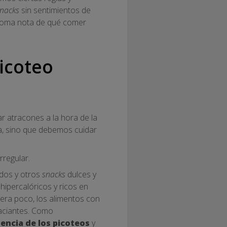
nacks
sin sentimientos de
y toma nota de qué comer
icoteo
tar atracones a la hora de la
a, sino que debemos cuidar
rregular.
idos y otros
snacks
dulces y
ipercalóricos y ricos en
uera poco, los alimentos con
saciantes. Como
encia de los picoteos
y