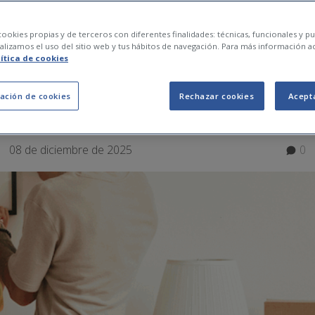
ga el seguro del ho
ookies propias y de terceros con diferentes finalidades: técnicas, funcionales y pub
lizamos el uso del sitio web y tus hábitos de navegación. Para más información a
lítica de cookies
 Guía 2026
ación de cookies
Rechazar cookies
Acept
08 de diciembre de 2025
0