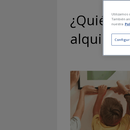
¿Quién pa
Utilizamos c
También ana
nuestra
Po
alquiler?
Configur