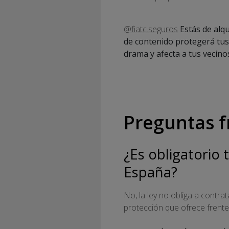
@fiatc.seguros
Estás de alqu
de contenido protegerá tus c
drama y afecta a tus vecino
Preguntas f
¿Es obligatorio
España?
No, la ley no obliga a contr
protección que ofrece frente