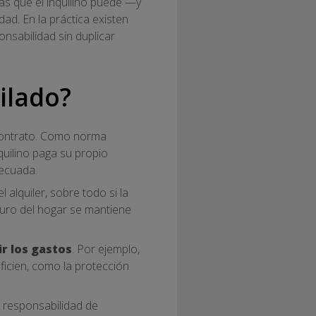
ras que el inquilino puede —y
ad. En la práctica existen
nsabilidad sin duplicar
ilado?
contrato. Como norma
quilino paga su propio
decuada.
 alquiler, sobre todo si la
guro del hogar se mantiene
r los gastos
. Por ejemplo,
ficien, como la protección
a responsabilidad de