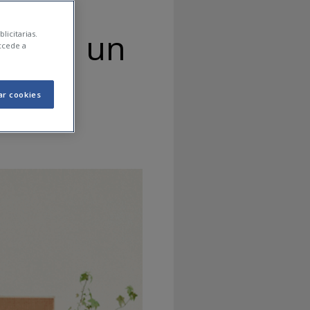
gar en un
licitarias.
ccede a
ar cookies