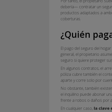
Por tanto, el propietario sue
debería— contratar un seguro 
productos adaptados a ambos 
coberturas.
¿Quién paga
El pago del seguro del hogar 
general, el propietario asume
seguro si quiere proteger su
En algunos contratos, el arre
póliza cubre también el cont
aparte y corre solo por cuent
No obstante, también exist
el inquilino puede abonar una
frente a robos o daños por 
En cualquier caso,
la clave