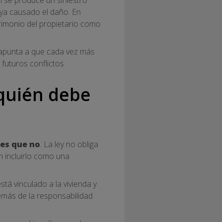
aya causado el daño. En
rimonio del propietario como
a apunta a que cada vez más
 futuros conflictos.
 quién debe
 es que no
. La ley no obliga
n incluirlo como una
está vinculado a la vivienda y
demás de la responsabilidad