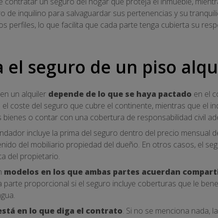
le contratar un seguro del hogar que proteja el inmueble, mient
de inquilino para salvaguardar sus pertenencias y su tranquilid
perfiles, lo que facilita que cada parte tenga cubierta su respo
 el seguro de un piso alqu
en un alquiler
depende de lo que se haya pactado
en el 
 el coste del seguro que cubre el continente, mientras que el in
s bienes o contar con una cobertura de responsabilidad civil a
ndador incluye la prima del seguro dentro del precio mensual del
enido del mobiliario propiedad del dueño. En otros casos, el se
a del propietario.
en
modelos en los que ambas partes acuerdan comparti
 parte proporcional si el seguro incluye coberturas que le bene
agua.
 está en lo que diga el contrato
. Si no se menciona nada, l