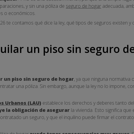
paraciones, y sin una póliza de
seguro de hogar
adecuada, amba
les o económicos.
026 te contamos qué dice la ley, qué tipos de seguros existen 
quilar un piso sin seguro 
ar un piso sin seguro de hogar
, ya que ninguna normativa 
contratar una póliza. Sin embargo, aunque la ley no lo impone, c
s Urbanos (LAU)
establece los derechos y deberes tanto de
ye la obligación de asegurar
la vivienda. Esto significa que
 contratado un seguro, y que el inquilino puede firmar el contrat
óliza de hogar
puede tener consecuencias muy graves
. 