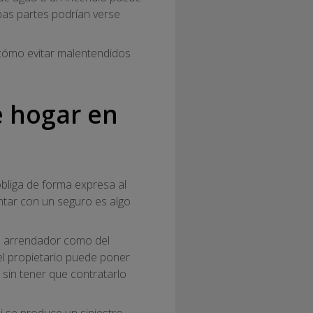
s partes podrían verse
y cómo evitar malentendidos
de hogar en
obliga de forma expresa al
ontar con un seguro es algo
l arrendador como del
 el propietario puede poner
o sin tener que contratarlo
Si se produce un siniestro