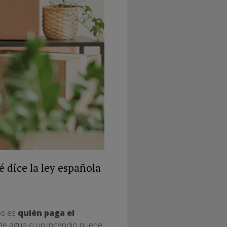
 dice la ley española
os es
quién paga el
 de agua o un incendio puede