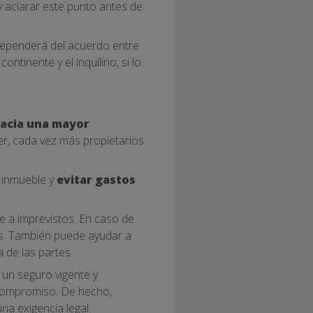
y aclarar este punto antes de
 dependerá del acuerdo entre
ntinente y el inquilino, si lo
hacia una mayor
er, cada vez más propietarios
 inmueble y
evitar gastos
e a imprevistos. En caso de
es. También puede ayudar a
 de las partes.
 un seguro vigente y
y compromiso. De hecho,
na exigencia legal.