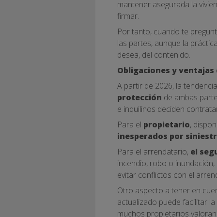
mantener asegurada la viviend
firmar.
Por tanto, cuando te pregunt
las partes, aunque la práctic
desea, del contenido.
Obligaciones y ventajas 
A partir de 2026, la tendenc
protección
de ambas partes
e inquilinos deciden contrata
Para el
propietario
, dispo
inesperados por siniest
Para el arrendatario,
el seg
incendio, robo o inundación,
evitar conflictos con el arre
Otro aspecto a tener en cue
actualizado puede facilitar 
muchos propietarios valoran q