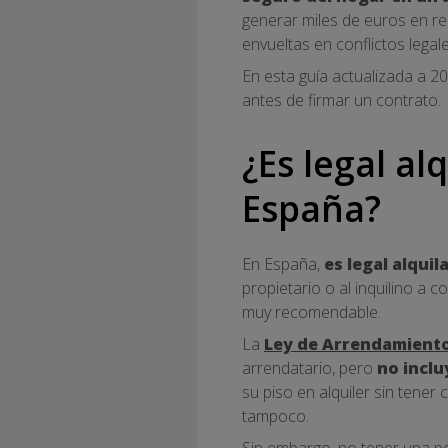
generar miles de euros en re
envueltas en conflictos lega
En esta guía actualizada a 2
antes de firmar un contrato.
¿Es legal al
España?
En España,
es legal alquil
propietario o al inquilino a 
muy recomendable.
La
Ley de Arrendamiento
arrendatario, pero
no inclu
su piso en alquiler sin tener
tampoco.
Sin embargo, no tener una p