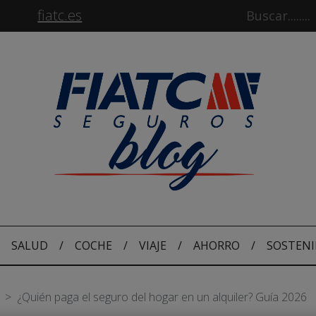
fiatc.es
SALUD
/
COCHE
/
VIAJE
/
AHORRO
/
SOSTENI
S
¿Quién paga el seguro del hogar en un alquiler? Guía 2026