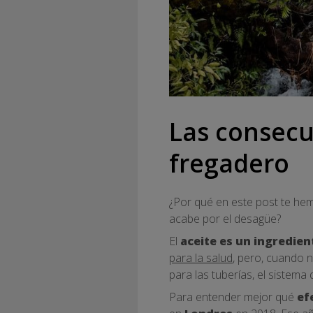
Las consecue
fregadero
¿Por qué en este post te hem
acabe por el desagüe?
El
aceite es un ingredien
para la salud
, pero, cuando 
para las tuberías, el sistema 
Para entender mejor qué
ef