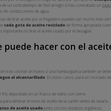
a de un contratiempo de fácil arreglo si has contratado un
Segur
co de conducciones de agua.
as de tirar aceite por el fregadero pueden ser mucho más serias
que
cada gota de aceite reciclado
de forma apropiada cuent
s importante no tirar el aceite usado por el desagüe.
 puede hacer con el aceit
artén tras cocinar un huevo o una hamburguesa también se debe
legue al alcantarillado
. En estos casos, para un reciclado d
.
 frío deposítalo en un frasco de vidrio con cierre.
a para eliminar el resto de aceite de la sartén antes de lavarla.
estos de aceite usado
junto con los residuos orgánicos.