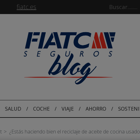
fiatc.es
SALUD
/
COCHE
/
VIAJE
/
AHORRO
/
SOSTENI
t
¿Estás haciendo bien el reciclaje de aceite de cocina usado