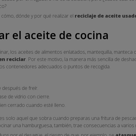
co?
 cómo, dónde y por qué realizar el
reciclaje de aceite usad
r el aceite de cocina
nar, los aceites de alimentos enlatados, mantequilla, manteca 
n reciclar
. Por este motivo, la manera más sencilla de desh
 los contenedores adecuados o puntos de recogida.
e después de freír.
se de vidrio con cierre.
bien cerrado cuando esté lleno.
 es solo aquel que sobra cuando preparas una fritura de pesca
inar una hamburguesa, también, trae consecuencias a varios n
siduos por el desagüe, el riesgo de que, por ejemplo, se
atasque