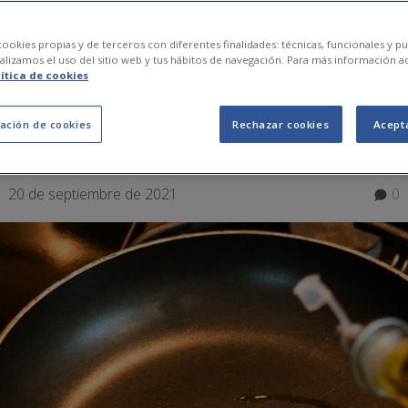
ciendo bien el recicl
ookies propias y de terceros con diferentes finalidades: técnicas, funcionales y pub
lizamos el uso del sitio web y tus hábitos de navegación. Para más información a
lítica de cookies
 cocina usado?
ación de cookies
Rechazar cookies
Acept
20 de septiembre de 2021
0