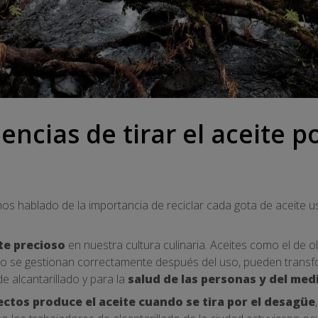
ncias de tirar el aceite po
os hablado de la importancia de reciclar cada gota de aceite u
te precioso
en nuestra cultura culinaria. Aceites como el de 
no se gestionan correctamente después del uso, pueden trans
de alcantarillado y para la
salud de las personas y del me
ectos produce el aceite cuando se tira por el desagüe