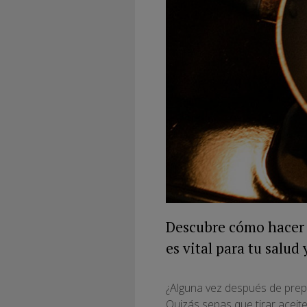
Descubre cómo hacer r
es vital para tu salud
¿Alguna vez después de prep
Quizás sepas que tirar aceite