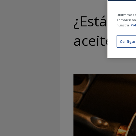
¿Estás ha
Utilizamos c
También ana
nuestra
Po
aceite de
Configur