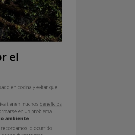
r el
sado en cocina y evitar que
oliva tienen muchos
beneficios
formarse en un problema
dio ambiente
.
, recordamos lo ocurrido