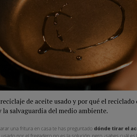
eciclaje de aceite usado y por qué el reciclado 
 y la salvaguardia del medio ambiente.
arar una fritura en casa te has preguntado
dónde tirar el a
 usado por el fregadero no es la solución, pero ¿sabes cuál es 