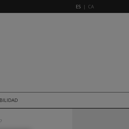
ES
|
CA
BILIDAD
?