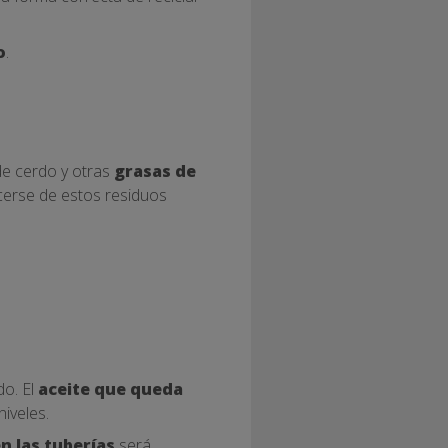
o
.
de cerdo y otras
grasas de
acerse de estos residuos
do. El
aceite que queda
iveles.
n las tuberías
será