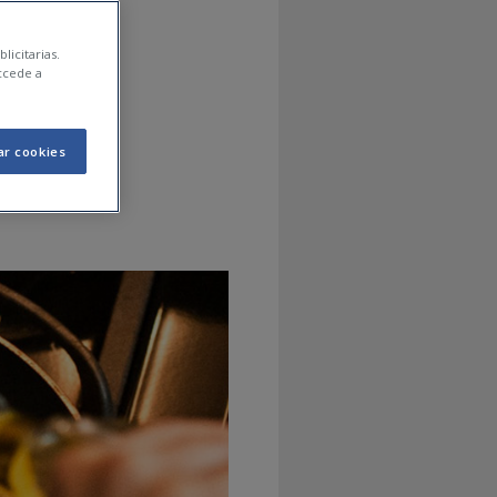
aje de
licitarias.
ccede a
ar cookies