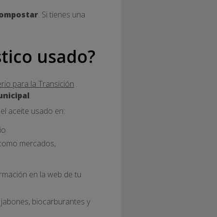
ompostar
. Si tienes una
stico usado?
rio para la Transición
unicipal
.
el aceite usado en:
io
s como mercados,
ormación en la web de tu
 jabones, biocarburantes y