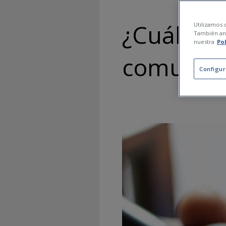
¿Cuáles s
Utilizamos c
También ana
nuestra
Po
comunes 
Configur