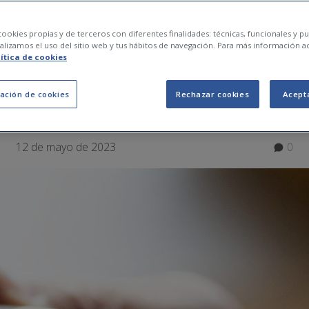
on las reparaciones
ookies propias y de terceros con diferentes finalidades: técnicas, funcionales y pub
lizamos el uso del sitio web y tus hábitos de navegación. Para más información a
lítica de cookies
en el hogar?
ación de cookies
Rechazar cookies
Acept
12 de mayo de 2023
0