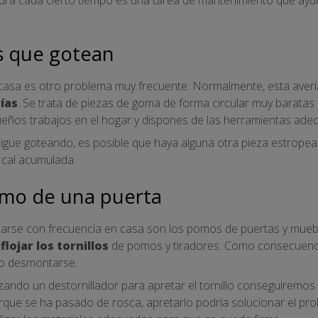
os que gotean
 casa es otro problema muy frecuente. Normalmente, esta averí
rías
. Se trata de piezas de goma de forma circular muy baratas 
ueños trabajos en el hogar y dispones de las herramientas ade
rifo sigue goteando, es posible que haya alguna otra pieza estro
 cal acumulada.
omo de una puerta
arse con frecuencia en casa son los pomos de puertas y mueble
flojar los tornillos
de pomos y tiradores. Como consecuenci
so desmontarse.
lizando un destornillador para apretar el tornillo conseguiremos
porque se ha pasado de rosca, apretarlo podría solucionar el p