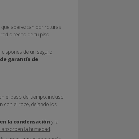
 que aparezcan por roturas
ared o techo de tu piso
Si dispones de un
seguro
 de garantía de
 el paso del tiempo, incluso
n con el roce, dejando los
en la condensación
y la
e absorben la humedad
.
uda a mantener el hogar más