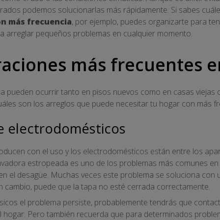
rados podemos solucionarlas más rápidamente. Si sabes cuále
on más frecuencia
, por ejemplo, puedes organizarte para te
ara arreglar pequeños problemas en cualquier momento.
raciones más frecuentes e
a pueden ocurrir tanto en pisos nuevos como en casas viejas 
uáles son los arreglos que puede necesitar tu hogar con más fr
e electrodomésticos
oducen con el uso y los electrodomésticos están entre los apa
lavadora estropeada es uno de los problemas más comunes en l
 en el desagüe. Muchas veces este problema se soluciona con un
en cambio, puede que la tapa no esté cerrada correctamente.
 básicos el problema persiste, probablemente tendrás que contac
l hogar. Pero también recuerda que para determinados probl