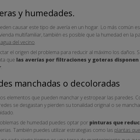
teras y humedades.
den causar este tipo de avería en un hogar. Lo más común es
vivienda multifamiliar, también es posible que la humedad en la p
e agua del vecino
.
ctar el origen del problema para reducir al máximo los daños. 
enta que
las averías por filtraciones y goteras disponen
r
.
edes manchadas o decoloradas
os elementos que pueden manchar y estropear las paredes. Con
redes se desgastan y pierden su tonalidad original o se mancha
idado.
problemas de humedad puedes optar por
pinturas que reduc
rias. También puedes utilizar estrategias como las
plantas qu
ntura cada cierto tiempo es una tarea de mantenimiento que ay