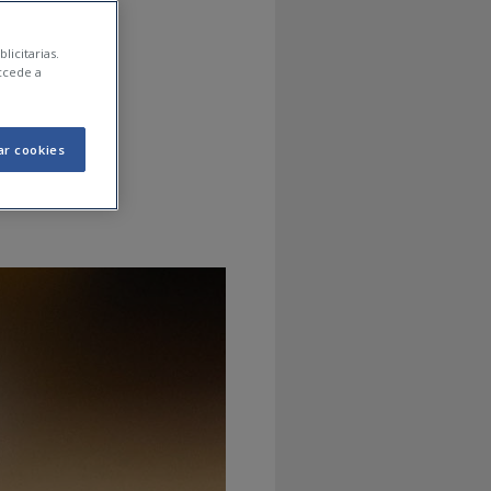
 más
licitarias.
ccede a
ar cookies