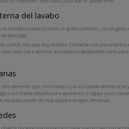
ilizar los materiales adecuados para que se quede firme.
sterna del lavabo
o se estropea puede producir un goteo continuo, con un gasto 
a de descarga.
ante común, sino que muy molesta. Contactar con una empresa e
 clave tanto para detectar el problema rápidamente como para 
ianas
 otro elemento que con el tiempo y el uso puede deteriorarse
ga y nos impide utilizarla para ayudarnos a regular la luz y la 
e repuesto puede ser muy útil para arreglar persianas.
redes
 objetos durante una mudanza o clavar mal un clavo son acci