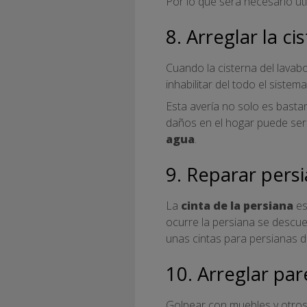
Por lo que será necesario ut
8. Arreglar la ci
Cuando la cisterna del lavab
inhabilitar del todo el sistem
Esta avería no solo es bast
daños en el hogar puede ser
agua
.
9. Reparar pers
La
cinta de la persiana
es
ocurre la persiana se descuel
unas cintas para persianas d
10. Arreglar pa
Golpear con muebles y otros