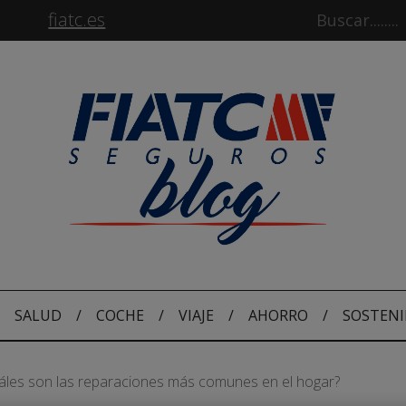
fiatc.es
SALUD
/
COCHE
/
VIAJE
/
AHORRO
/
SOSTENI
áles son las reparaciones más comunes en el hogar?