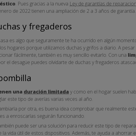
éstico
. Pues gracias a la nueva
Ley de garantías de reparacio
enero de 2022 tienen una ampliación de 2 a 3 años de garantía.
uchas y fregaderos
n casa es algo que seguramente te ha ocurrido en algún moment
os hogares porque utilizamos duchas y grifos a diario. A pesar
onar fácilmente, también es muy sencillo evitarlo. Con una
lim
por el desagüe puedes olvidarte de duchas y fregaderos atasca
bombilla
ienen una
duración limitada
y como en el hogar suelen habe
ar este tipo de averías varias veces al año.
ambiarla por otra, es buena idea comprobar que realmente esté
lves a enroscarlas seguirán funcionando.
mbién puede ser una solución para reducir este tipo de reparac
 la vida útil de estos dispositivos. Además, te ayuda a ahorrar 