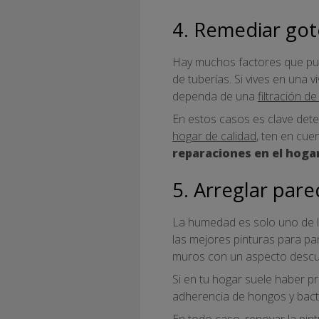
4. Remediar go
Hay muchos factores que pue
de tuberías. Si vives en una 
dependa de una
filtración d
En estos casos es clave dete
hogar de calidad
, ten en cu
reparaciones en el hoga
5. Arreglar par
La humedad es solo uno de l
las mejores pinturas para pa
muros con un aspecto descu
Si en tu hogar suele haber 
adherencia de hongos y bacte
En todo caso, renovar la pi