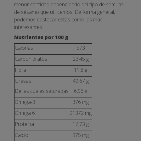
menor cantidad dependiendo del tipo de semillas
de sésamo que utilicemos. De forma general,
podemos destacar estas como las más
interesantes:
Nutrientes por 100 g
Calorías
573
Carbohidratos
23,45 g
Fibra
11,8 g
Grasas
49,67 g
De las cuales saturadas
6,96 g
Omega-3
376 mg
Omega 6
21372 mg
Proteína
17,73 g
Calcio
975 mg