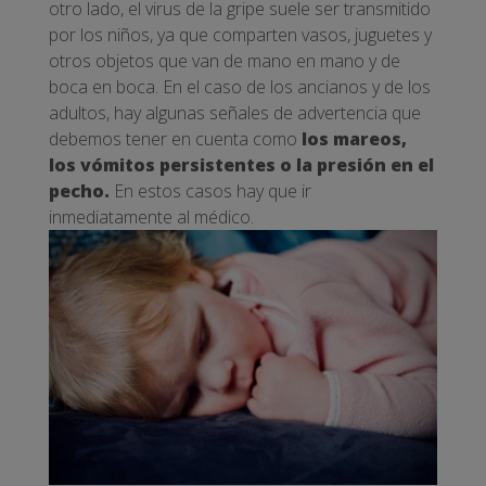
otro lado, el virus de la gripe suele ser transmitido
por los niños, ya que comparten vasos, juguetes y
otros objetos que van de mano en mano y de
boca en boca. En el caso de los ancianos y de los
adultos, hay algunas señales de advertencia que
debemos tener en cuenta como
los mareos,
los vómitos persistentes o la presión en el
pecho.
En estos casos hay que ir
inmediatamente al médico.