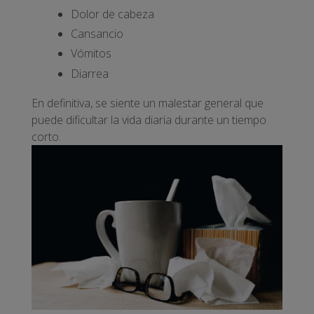
Dolor de cabeza
Cansancio
Vómitos
Diarrea
En definitiva, se siente un malestar general que
puede dificultar la vida diaria durante un tiempo
corto.